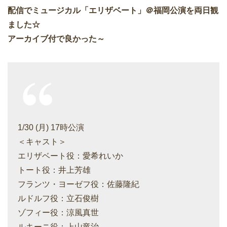
配信でミュージカル「エリザベート」＠福岡公演を両日観
ました☆
アーカイブ付で良かった～
1/30 (月) 17時公演
＜キャスト＞
エリザベート役：愛希れいか
トート役：井上芳雄
フランツ・ヨーゼフ役：佐藤隆紀
ルドルフ役：立石俊樹
ゾフィー役：涼風真世
ルキーニ役：上山竜治