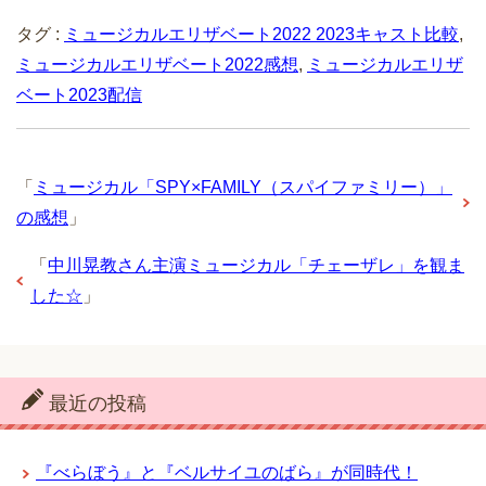
タグ :
ミュージカルエリザベート2022 2023キャスト比較
,
ミュージカルエリザベート2022感想
,
ミュージカルエリザ
ベート2023配信
「
ミュージカル「SPY×FAMILY（スパイファミリー）」
の感想
」
「
中川晃教さん主演ミュージカル「チェーザレ」を観ま
した☆
」
最近の投稿
『べらぼう』と『ベルサイユのばら』が同時代！