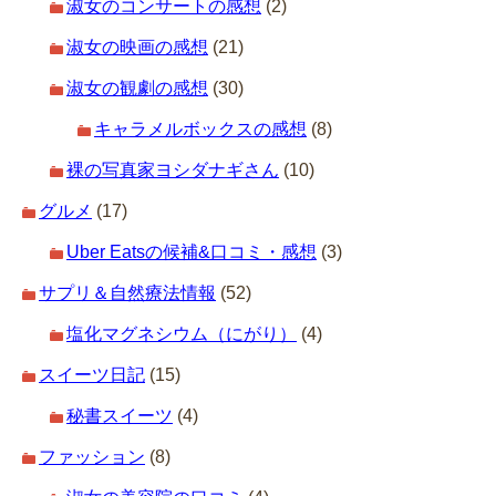
淑女のコンサートの感想
(2)
淑女の映画の感想
(21)
淑女の観劇の感想
(30)
キャラメルボックスの感想
(8)
裸の写真家ヨシダナギさん
(10)
グルメ
(17)
Uber Eatsの候補&口コミ・感想
(3)
サプリ＆自然療法情報
(52)
塩化マグネシウム（にがり）
(4)
スイーツ日記
(15)
秘書スイーツ
(4)
ファッション
(8)