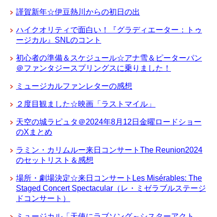
謹賀新年☆伊豆熱川からの初日の出
ハイクオリティで面白い！『グラディエーター：トゥ
ージカル』SNLのコント
初心者の準備＆スケジュール☆アナ雪＆ピーターパン
＠ファンタジースプリングスに乗りました！
ミュージカルファンレターの感想
２度目観ました☆映画「ラストマイル」
天空の城ラピュタ＠2024年8月12日金曜ロードショー
のXまとめ
ラミン・カリムルー来日コンサートThe Reunion2024
のセットリスト＆感想
場所・劇場決定☆来日コンサートLes Misérables: The
Staged Concert Spectacular（レ・ミゼラブルステージ
ドコンサート）
ミュージカル「天使にラブソング～シスターアクト