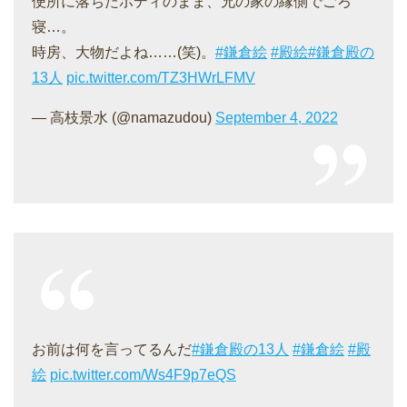
便所に落ちたボディのまま、兄の家の縁側でごろ
寝…。
時房、大物だよね……(笑)。
#鎌倉絵
#殿絵
#鎌倉殿の
13人
pic.twitter.com/TZ3HWrLFMV
— 高枝景水 (@namazudou)
September 4, 2022
お前は何を言ってるんだ
#鎌倉殿の13人
#鎌倉絵
#殿
絵
pic.twitter.com/Ws4F9p7eQS