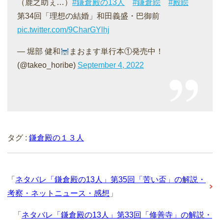
（鹿之助ぇ…）
#鎌倉殿の13人
#鎌倉絵
#殿絵
第34回「理想の結婚」和田義盛・巴御前
pic.twitter.com/9CharGYlhj
— 堀部 健和
まおます単行本①発売中！
(@takeo_horibe)
September 4, 2022
タグ :
鎌倉殿の１３人
「
ネタバレ「鎌倉殿の13人」第35回「苦い盃」の解説・
考察・ネットニュース・感想
」
「
ネタバレ「鎌倉殿の13人」第33回「修善寺」の解説・