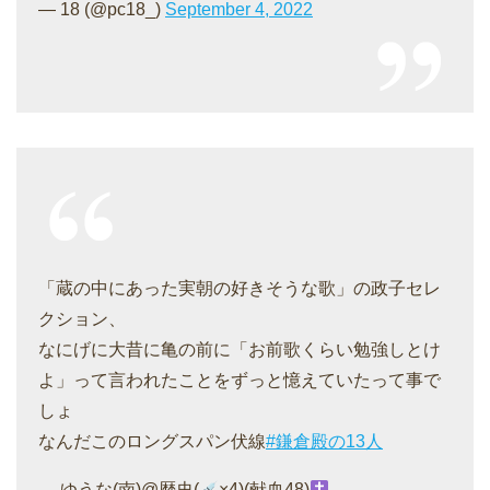
— 18 (@pc18_)
September 4, 2022
「蔵の中にあった実朝の好きそうな歌」の政子セレ
クション、
なにげに大昔に亀の前に「お前歌くらい勉強しとけ
よ」って言われたことをずっと憶えていたって事で
しょ
なんだこのロングスパン伏線
#鎌倉殿の13人
— ゆうな(南)@歴史(
×4)(献血48)