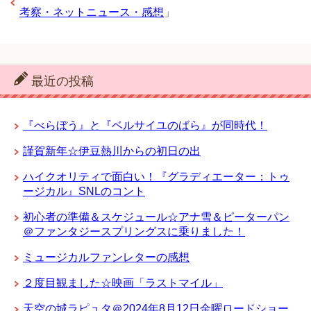
考察・ネットニュース・感想
」
最近の投稿
『べらぼう』と『ベルサイユのばら』が同時代！
謹賀新年☆伊豆熱川からの初日の出
ハイクオリティで面白い！『グラディエーター：トゥ
ージカル』SNLのコント
初心者の準備＆スケジュール☆アナ雪＆ピーターパン
＠ファンタジースプリングスに乗りました！
ミュージカルファンレターの感想
２度目観ました☆映画「ラストマイル」
天空の城ラピュタ＠2024年8月12日金曜ロードショー