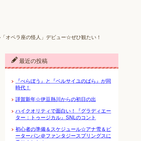
カル「オペラ座の怪人」デビュー☆ぜひ観たい！
最近の投稿
『べらぼう』と『ベルサイユのばら』が同
時代！
謹賀新年☆伊豆熱川からの初日の出
ハイクオリティで面白い！『グラディエー
ター：トゥージカル』SNLのコント
初心者の準備＆スケジュール☆アナ雪＆ピ
ーターパン＠ファンタジースプリングスに