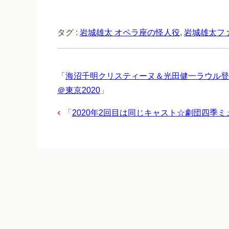
タグ :
岩城雄太 オペラ座の怪人役
,
岩城雄太フ
「
海沼千明クリスティーヌ＆光田健一ラウル登
＠東京2020
」
「
2020年2回目は同じキャスト☆劇団四季