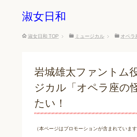
淑女日和
淑女日和
TOP
ミュージカル
オペラ
岩城雄太ファントム役で
ジカル「オペラ座の
たい！
（本ページはプロモーションが含まれています