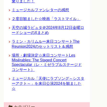
乗りました！
ミュージカルファンレターの感想
２度目観ました☆映画「ラストマイル」
天空の城ラピュタ＠2024年8月12日金曜ロ
ードショーのXまとめ
ラミン・カリムルー来日コンサートThe
Reunion2024のセットリスト＆感想
場所・劇場決定☆来日コンサートLes
Misérables: The Staged Concert
Spectacular（レ・ミゼラブルステージド
コンサート）
ミュージカル「天使にラブソング～シスタ
ーアクト～」を来日公演2024を観ました
☆