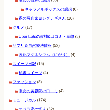
淑女の観劇の感想
(30)
キャラメルボックスの感想
(8)
裸の写真家ヨシダナギさん
(10)
グルメ
(17)
Uber Eatsの候補&口コミ・感想
(3)
サプリ＆自然療法情報
(52)
塩化マグネシウム（にがり）
(4)
スイーツ日記
(15)
秘書スイーツ
(4)
ファッション
(8)
淑女の美容院の口コミ
(4)
ミュージカル
(174)
オペラ座の怪人
(32)