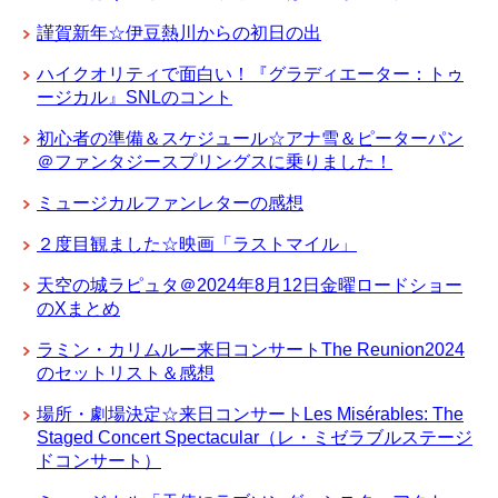
謹賀新年☆伊豆熱川からの初日の出
ハイクオリティで面白い！『グラディエーター：トゥ
ージカル』SNLのコント
初心者の準備＆スケジュール☆アナ雪＆ピーターパン
＠ファンタジースプリングスに乗りました！
ミュージカルファンレターの感想
２度目観ました☆映画「ラストマイル」
天空の城ラピュタ＠2024年8月12日金曜ロードショー
のXまとめ
ラミン・カリムルー来日コンサートThe Reunion2024
のセットリスト＆感想
場所・劇場決定☆来日コンサートLes Misérables: The
Staged Concert Spectacular（レ・ミゼラブルステージ
ドコンサート）