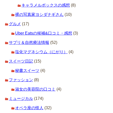
キャラメルボックスの感想
(8)
裸の写真家ヨシダナギさん
(10)
グルメ
(17)
Uber Eatsの候補&口コミ・感想
(3)
サプリ＆自然療法情報
(52)
塩化マグネシウム（にがり）
(4)
スイーツ日記
(15)
秘書スイーツ
(4)
ファッション
(8)
淑女の美容院の口コミ
(4)
ミュージカル
(174)
オペラ座の怪人
(32)