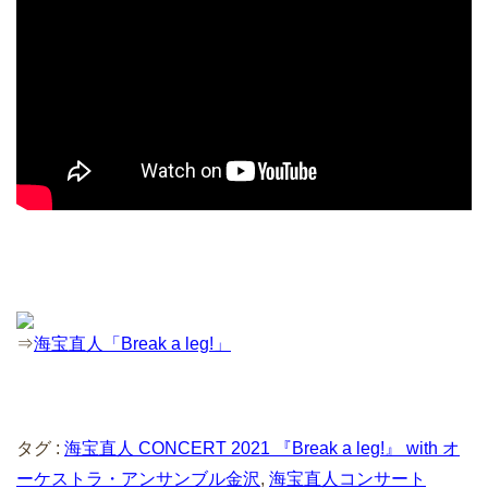
⇒
海宝直人「Break a leg!」
タグ :
海宝直人 CONCERT 2021 『Break a leg!』 with オ
ーケストラ・アンサンブル金沢
,
海宝直人コンサート