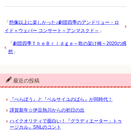
「
想像以上に楽しかった♪劇団四季のアンドリュー・ロ
イド＝ウェバー コンサート～アンマスクド～
」
「
劇団四季ＴｈｅＢｒｉｄｇｅ～歌の架け橋～2020の感
想
」
最近の投稿
『べらぼう』と『ベルサイユのばら』が同時代！
謹賀新年☆伊豆熱川からの初日の出
ハイクオリティで面白い！『グラディエーター：トゥ
ージカル』SNLのコント