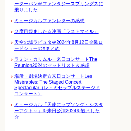
ーターパン＠ファンタジースプリングスに
乗りました！
ミュージカルファンレターの感想
２度目観ました☆映画「ラストマイル」
天空の城ラピュタ＠2024年8月12日金曜ロ
ードショーのXまとめ
ラミン・カリムルー来日コンサートThe
Reunion2024のセットリスト＆感想
場所・劇場決定☆来日コンサートLes
Misérables: The Staged Concert
Spectacular（レ・ミゼラブルステージド
コンサート）
ミュージカル「天使にラブソング～シスタ
ーアクト～」を来日公演2024を観ました
☆