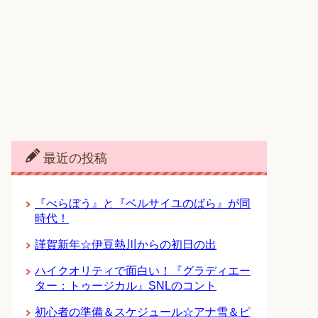
最近の投稿
『べらぼう』と『ベルサイユのばら』が同
時代！
謹賀新年☆伊豆熱川からの初日の出
ハイクオリティで面白い！『グラディエー
ター：トゥージカル』SNLのコント
初心者の準備＆スケジュール☆アナ雪＆ピ