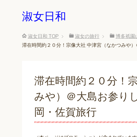
淑女日和
淑女日和
TOP
淑女の旅行
博多祇園
滞在時間約２０分！宗像大社 中津宮（なかつみや）
滞在時間約２０分！宗
みや）＠大島お参りし
岡・佐賀旅行