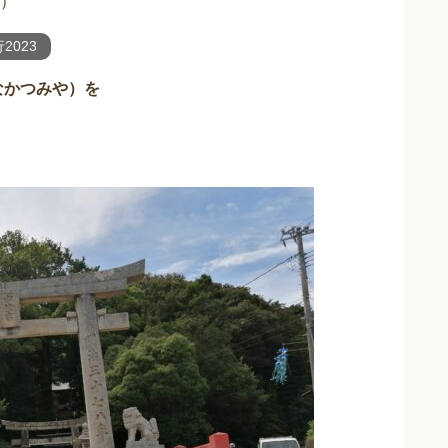
）
023
なかつみや）を