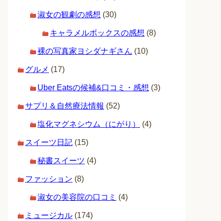
淑女の観劇の感想
(30)
キャラメルボックスの感想
(8)
裸の写真家ヨシダナギさん
(10)
グルメ
(17)
Uber Eatsの候補&口コミ・感想
(3)
サプリ＆自然療法情報
(52)
塩化マグネシウム（にがり）
(4)
スイーツ日記
(15)
秘書スイーツ
(4)
ファッション
(8)
淑女の美容院の口コミ
(4)
ミュージカル
(174)