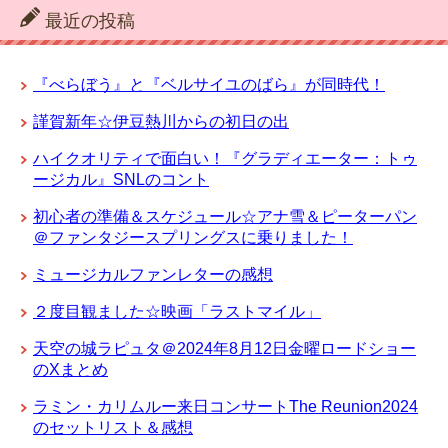
最近の投稿
『べらぼう』と『ベルサイユのばら』が同時代！
謹賀新年☆伊豆熱川からの初日の出
ハイクオリティで面白い！『グラディエーター：トゥ
ージカル』SNLのコント
初心者の準備＆スケジュール☆アナ雪＆ピーターパン
＠ファンタジースプリングスに乗りました！
ミュージカルファンレターの感想
２度目観ました☆映画「ラストマイル」
天空の城ラピュタ＠2024年8月12日金曜ロードショー
のXまとめ
ラミン・カリムルー来日コンサートThe Reunion2024
のセットリスト＆感想