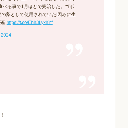
食べる事で1月ほどで完治した。ゴボ
症の薬として使用されていた!因みに生
媛産
https://t.co/Ehh3LyxhYf
, 2024
！