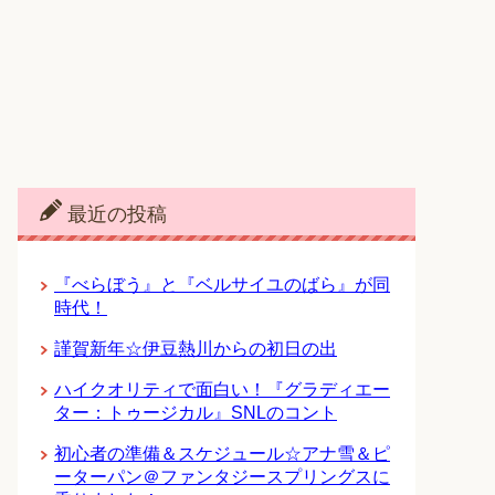
最近の投稿
『べらぼう』と『ベルサイユのばら』が同
時代！
謹賀新年☆伊豆熱川からの初日の出
ハイクオリティで面白い！『グラディエー
ター：トゥージカル』SNLのコント
初心者の準備＆スケジュール☆アナ雪＆ピ
ーターパン＠ファンタジースプリングスに