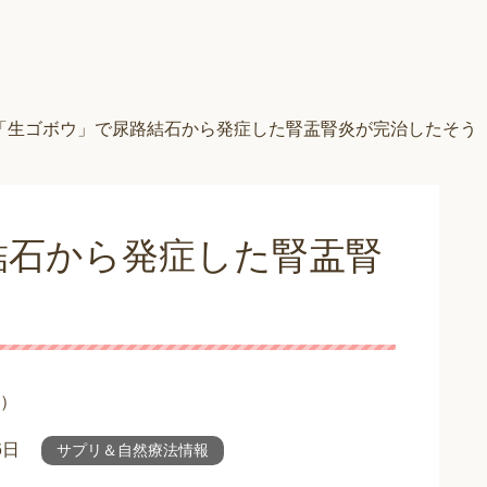
「生ゴボウ」で尿路結石から発症した腎盂腎炎が完治したそう
結石から発症した腎盂腎
）
6日
サプリ＆自然療法情報