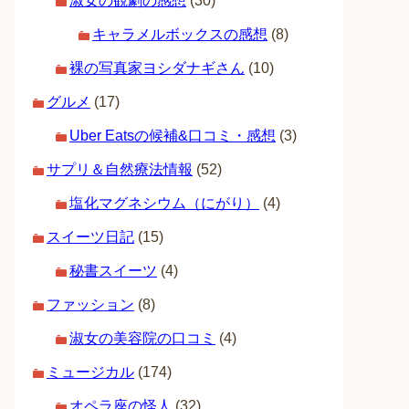
淑女の観劇の感想
(30)
キャラメルボックスの感想
(8)
裸の写真家ヨシダナギさん
(10)
グルメ
(17)
Uber Eatsの候補&口コミ・感想
(3)
サプリ＆自然療法情報
(52)
塩化マグネシウム（にがり）
(4)
スイーツ日記
(15)
秘書スイーツ
(4)
ファッション
(8)
淑女の美容院の口コミ
(4)
ミュージカル
(174)
オペラ座の怪人
(32)