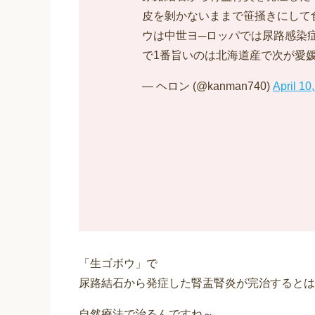
皮を剝かないままで笹掻きにして
ウは中世ヨ─ロッパでは尿路感染
で1番旨いのは北海道産で次が愛
— ヘロン (@kanman740)
April 10
「生ゴボウ」で
尿路結石から発症した腎盂腎炎が完治するとは
自然療法で治るんですね～