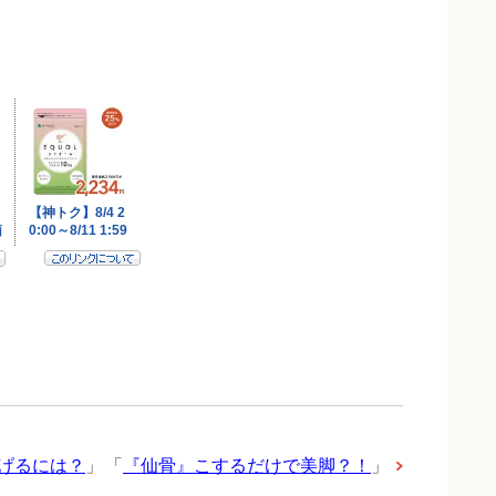
げるには？
」
「
『仙骨』こするだけで美脚？！
」