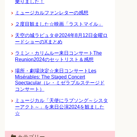
乗りました！
ミュージカルファンレターの感想
２度目観ました☆映画「ラストマイル」
天空の城ラピュタ＠2024年8月12日金曜ロ
ードショーのXまとめ
ラミン・カリムルー来日コンサートThe
Reunion2024のセットリスト＆感想
場所・劇場決定☆来日コンサートLes
Misérables: The Staged Concert
Spectacular（レ・ミゼラブルステージド
コンサート）
ミュージカル「天使にラブソング～シスタ
ーアクト～」を来日公演2024を観ました
☆