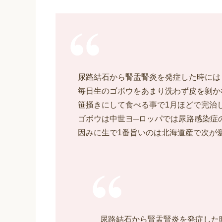
尿路結石から腎盂腎炎を発症した時には
毎日生のゴボウをあまり洗わず皮を剝か
笹掻きにして食べる事で1月ほどで完治
ゴボウは中世ヨ─ロッパでは尿路感染症
因みに生で1番旨いのは北海道産で次が
尿路結石から腎盂腎炎を発症した