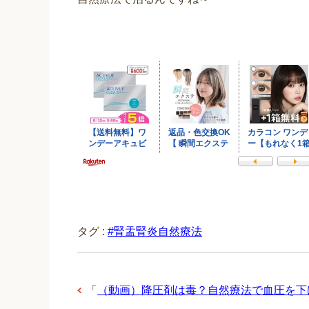
タグ :
#腎盂腎炎自然療法
「
（動画）降圧剤は毒？自然療法で血圧を下