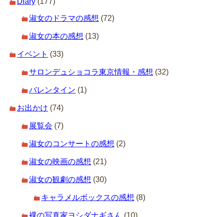
Diary
(177)
淑女のドラマの感想
(72)
淑女の本の感想
(13)
イベント
(33)
サロンデュショコラ東京情報・感想
(32)
バレンタイン
(1)
お出かけ
(74)
展覧会
(7)
淑女のコンサートの感想
(2)
淑女の映画の感想
(21)
淑女の観劇の感想
(30)
キャラメルボックスの感想
(8)
裸の写真家ヨシダナギさん
(10)