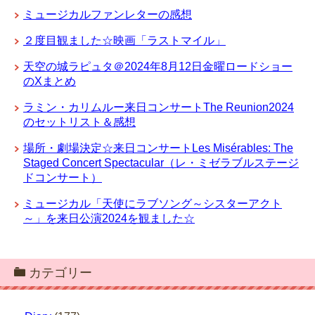
ミュージカルファンレターの感想
２度目観ました☆映画「ラストマイル」
天空の城ラピュタ＠2024年8月12日金曜ロードショー
のXまとめ
ラミン・カリムルー来日コンサートThe Reunion2024
のセットリスト＆感想
場所・劇場決定☆来日コンサートLes Misérables: The
Staged Concert Spectacular（レ・ミゼラブルステージ
ドコンサート）
ミュージカル「天使にラブソング～シスターアクト
～」を来日公演2024を観ました☆
カテゴリー