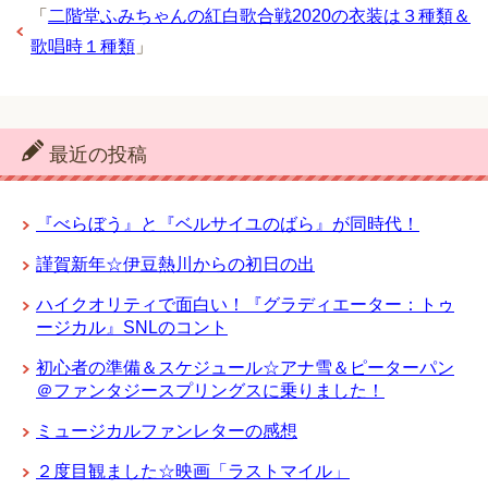
「
二階堂ふみちゃんの紅白歌合戦2020の衣装は３種類＆
歌唱時１種類
」
最近の投稿
『べらぼう』と『ベルサイユのばら』が同時代！
謹賀新年☆伊豆熱川からの初日の出
ハイクオリティで面白い！『グラディエーター：トゥ
ージカル』SNLのコント
初心者の準備＆スケジュール☆アナ雪＆ピーターパン
＠ファンタジースプリングスに乗りました！
ミュージカルファンレターの感想
２度目観ました☆映画「ラストマイル」