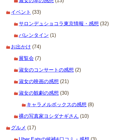
淑女の本の感想
(13)
イベント
(33)
サロンデュショコラ東京情報・感想
(32)
バレンタイン
(1)
お出かけ
(74)
展覧会
(7)
淑女のコンサートの感想
(2)
淑女の映画の感想
(21)
淑女の観劇の感想
(30)
キャラメルボックスの感想
(8)
裸の写真家ヨシダナギさん
(10)
グルメ
(17)
Uber Eatsの候補&口コミ・感想
(3)