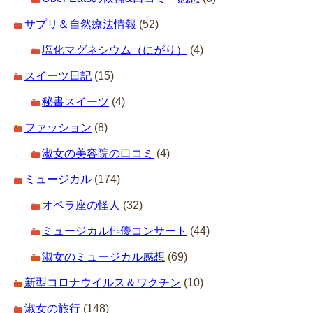
サプリ＆自然療法情報
(52)
塩化マグネシウム（にがり）
(4)
スイーツ日記
(15)
秘書スイーツ
(4)
ファッション
(8)
淑女の美容院の口コミ
(4)
ミュージカル
(174)
オペラ座の怪人
(32)
ミュージカル俳優コンサート
(44)
淑女のミュージカル感想
(69)
新型コロナウイルス＆ワクチン
(10)
淑女の旅行
(148)