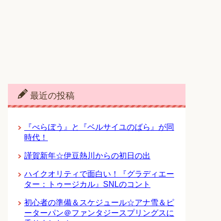
最近の投稿
『べらぼう』と『ベルサイユのばら』が同
時代！
謹賀新年☆伊豆熱川からの初日の出
ハイクオリティで面白い！『グラディエー
ター：トゥージカル』SNLのコント
初心者の準備＆スケジュール☆アナ雪＆ピ
ーターパン＠ファンタジースプリングスに