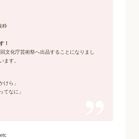
抜粋
す！
3回文化庁芸術祭へ出品することになりまし
います。
のかけら」
性ってなに」
tc