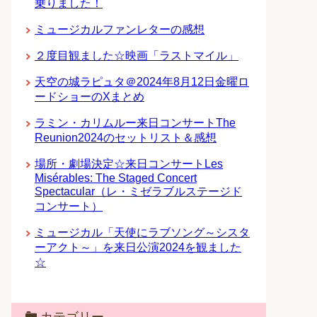
乗りました！
ミュージカルファンレターの感想
２度目観ました☆映画「ラストマイル」
天空の城ラピュタ＠2024年8月12日金曜ロ
ードショーのXまとめ
ラミン・カリムルー来日コンサートThe
Reunion2024のセットリスト＆感想
場所・劇場決定☆来日コンサートLes
Misérables: The Staged Concert
Spectacular（レ・ミゼラブルステージド
コンサート）
ミュージカル「天使にラブソング～シスタ
ーアクト～」を来日公演2024を観ました
☆