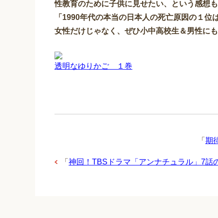
性教育のために子供に見せたい、という感想も
「1990年代の本当の日本人の死亡原因の１位
女性だけじゃなく、ぜひ小中高校生＆男性にも
透明なゆりかご １巻
「
期
「
神回！TBSドラマ「アンナチュラル」7話