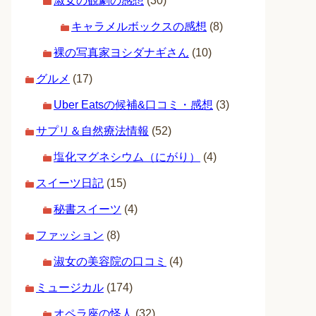
淑女の観劇の感想
(30)
キャラメルボックスの感想
(8)
裸の写真家ヨシダナギさん
(10)
グルメ
(17)
Uber Eatsの候補&口コミ・感想
(3)
サプリ＆自然療法情報
(52)
塩化マグネシウム（にがり）
(4)
スイーツ日記
(15)
秘書スイーツ
(4)
ファッション
(8)
淑女の美容院の口コミ
(4)
ミュージカル
(174)
オペラ座の怪人
(32)