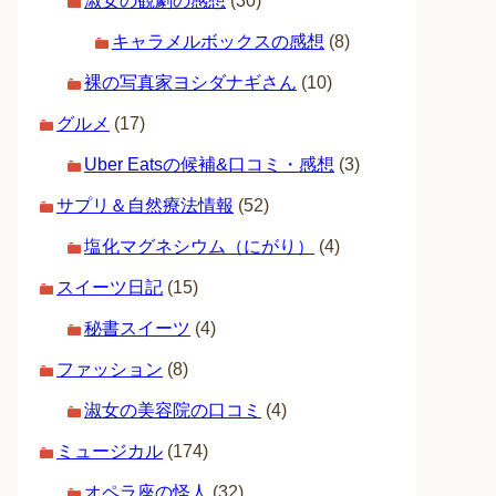
淑女の観劇の感想
(30)
キャラメルボックスの感想
(8)
裸の写真家ヨシダナギさん
(10)
グルメ
(17)
Uber Eatsの候補&口コミ・感想
(3)
サプリ＆自然療法情報
(52)
塩化マグネシウム（にがり）
(4)
スイーツ日記
(15)
秘書スイーツ
(4)
ファッション
(8)
淑女の美容院の口コミ
(4)
ミュージカル
(174)
オペラ座の怪人
(32)