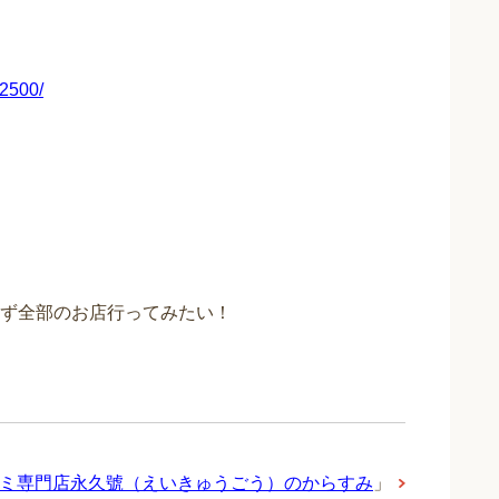
02500/
ず全部のお店行ってみたい！
ミ専門店永久號（えいきゅうごう）のからすみ
」