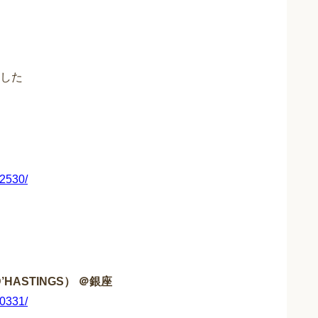
した
42530/
’HASTINGS） ＠銀座
00331/