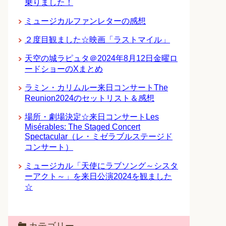
乗りました！
ミュージカルファンレターの感想
２度目観ました☆映画「ラストマイル」
天空の城ラピュタ＠2024年8月12日金曜ロ
ードショーのXまとめ
ラミン・カリムルー来日コンサートThe
Reunion2024のセットリスト＆感想
場所・劇場決定☆来日コンサートLes
Misérables: The Staged Concert
Spectacular（レ・ミゼラブルステージド
コンサート）
ミュージカル「天使にラブソング～シスタ
ーアクト～」を来日公演2024を観ました
☆