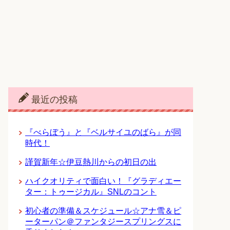
最近の投稿
『べらぼう』と『ベルサイユのばら』が同
時代！
謹賀新年☆伊豆熱川からの初日の出
ハイクオリティで面白い！『グラディエー
ター：トゥージカル』SNLのコント
初心者の準備＆スケジュール☆アナ雪＆ピ
ーターパン＠ファンタジースプリングスに