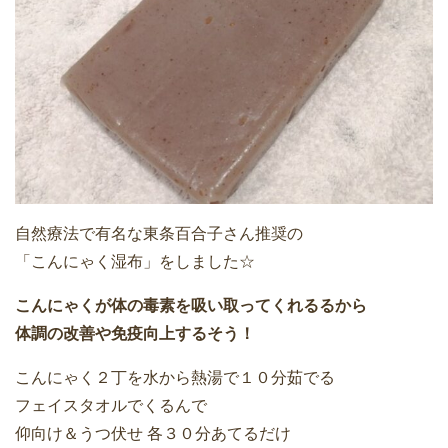
自然療法で有名な東条百合子さん推奨の
「こんにゃく湿布」をしました☆
こんにゃくが体の毒素を吸い取ってくれるるから
体調の改善や免疫向上するそう！
こんにゃく２丁を水から熱湯で１０分茹でる
フェイスタオルでくるんで
仰向け＆うつ伏せ 各３０分あてるだけ