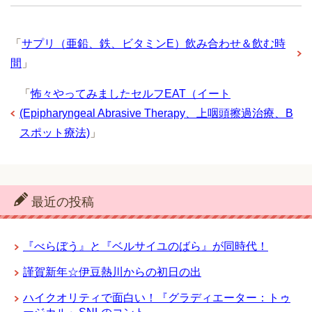
「
サプリ（亜鉛、鉄、ビタミンE）飲み合わせ＆飲む時
間
」
「
怖々やってみましたセルフEAT（イート
(Epipharyngeal Abrasive Therapy、上咽頭擦過治療、B
スポット療法)
」
最近の投稿
『べらぼう』と『ベルサイユのばら』が同時代！
謹賀新年☆伊豆熱川からの初日の出
ハイクオリティで面白い！『グラディエーター：トゥ