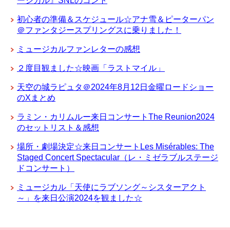
ージカル』SNLのコント
初心者の準備＆スケジュール☆アナ雪＆ピーターパン
＠ファンタジースプリングスに乗りました！
ミュージカルファンレターの感想
２度目観ました☆映画「ラストマイル」
天空の城ラピュタ＠2024年8月12日金曜ロードショー
のXまとめ
ラミン・カリムルー来日コンサートThe Reunion2024
のセットリスト＆感想
場所・劇場決定☆来日コンサートLes Misérables: The
Staged Concert Spectacular（レ・ミゼラブルステージ
ドコンサート）
ミュージカル「天使にラブソング～シスターアクト
～」を来日公演2024を観ました☆