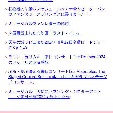
初心者の準備＆スケジュール☆アナ雪＆ピーターパン
＠ファンタジースプリングスに乗りました！
ミュージカルファンレターの感想
２度目観ました☆映画「ラストマイル」
天空の城ラピュタ＠2024年8月12日金曜ロードショー
のXまとめ
ラミン・カリムルー来日コンサートThe Reunion2024
のセットリスト＆感想
場所・劇場決定☆来日コンサートLes Misérables: The
Staged Concert Spectacular（レ・ミゼラブルステージ
ドコンサート）
ミュージカル「天使にラブソング～シスターアクト
～」を来日公演2024を観ました☆