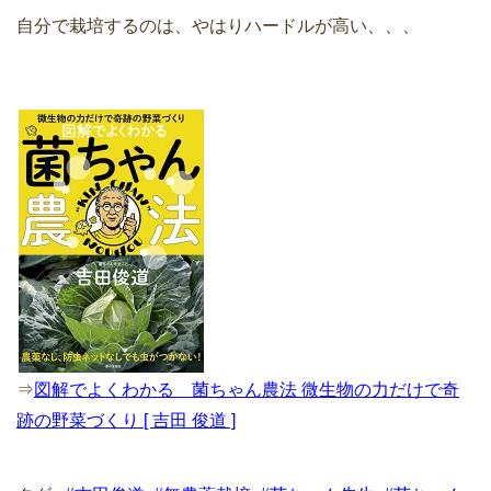
自分で栽培するのは、やはりハードルが高い、、、
⇒
図解でよくわかる 菌ちゃん農法 微生物の力だけで奇
跡の野菜づくり [ 吉田 俊道 ]