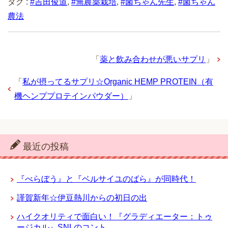
タグ :
#吉田俊道
,
#無農薬栽培
,
#菌ちゃん先生
,
#菌ちゃん
農法
「
薬と飲み合わせが悪いサプリ
」
「
私が摂ってるサプリ☆Organic HEMP PROTEIN（有
機ヘンププロテインパウダー）
」
最近の投稿
『べらぼう』と『ベルサイユのばら』が同時代！
謹賀新年☆伊豆熱川からの初日の出
ハイクオリティで面白い！『グラディエーター：トゥ
ージカル』SNLのコント