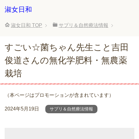
淑女日和
淑女日和
TOP
サプリ＆自然療法情報
すごい☆菌ちゃん先生こと吉田
俊道さんの無化学肥料・無農薬
栽培
（本ページはプロモーションが含まれています）
2024年5月19日
サプリ＆自然療法情報