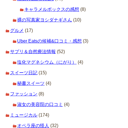
キャラメルボックスの感想
(8)
裸の写真家ヨシダナギさん
(10)
グルメ
(17)
Uber Eatsの候補&口コミ・感想
(3)
サプリ＆自然療法情報
(52)
塩化マグネシウム（にがり）
(4)
スイーツ日記
(15)
秘書スイーツ
(4)
ファッション
(8)
淑女の美容院の口コミ
(4)
ミュージカル
(174)
オペラ座の怪人
(32)