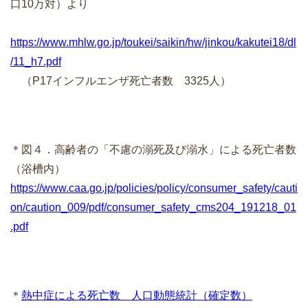
口10万対）より
https://www.mhlw.go.jp/toukei/saikin/hw/jinkou/kakutei18/dl
/11_h7.pdf
（P17インフルエンザ死亡者数 3325人）
＊図４．高齢者の「不慮の溺死及び溺水」による死亡者数
（浴槽内）
https://www.caa.go.jp/policies/policy/consumer_safety/cauti
on/caution_009/pdf/consumer_safety_cms204_191218_01
.pdf
＊
熱中症による死亡数 人口動態統計（確定数）