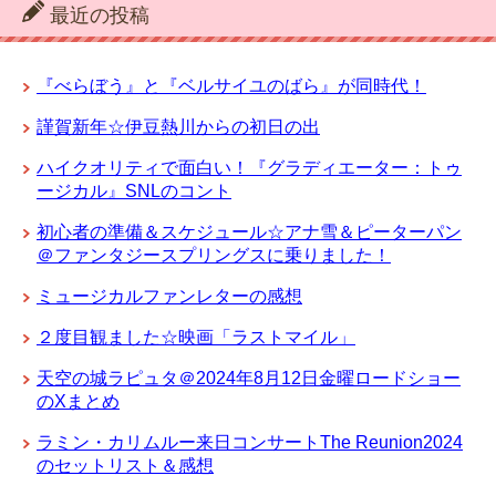
最近の投稿
『べらぼう』と『ベルサイユのばら』が同時代！
謹賀新年☆伊豆熱川からの初日の出
ハイクオリティで面白い！『グラディエーター：トゥ
ージカル』SNLのコント
初心者の準備＆スケジュール☆アナ雪＆ピーターパン
＠ファンタジースプリングスに乗りました！
ミュージカルファンレターの感想
２度目観ました☆映画「ラストマイル」
天空の城ラピュタ＠2024年8月12日金曜ロードショー
のXまとめ
ラミン・カリムルー来日コンサートThe Reunion2024
のセットリスト＆感想