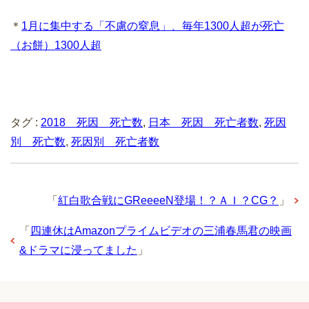
＊
1月に集中する「不慮の窒息」、毎年1300人超が死亡
（お餅）1300人超
タグ :
2018 死因 死亡数
,
日本 死因 死亡者数
,
死因
別 死亡数
,
死因別 死亡者数
「
紅白歌合戦にGReeeeN登場！？ＡＩ？CG？
」
「
四連休はAmazonプライムビデオの三浦春馬君の映画
&ドラマに浸ってました
」