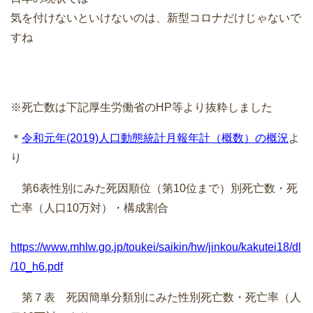
気を付けないといけないのは、新型コロナだけじゃないで
すね
※死亡数は下記厚生労働省のHP等より抜粋しました
＊
令和元年(2019)人口動態統計月報年計（概数）の概況
よ
り
第6表性別にみた死因順位（第10位まで）別死亡数・死
亡率（人口10万対）・構成割合
https://www.mhlw.go.jp/toukei/saikin/hw/jinkou/kakutei18/dl
/10_h6.pdf
第７表 死因簡単分類別にみた性別死亡数・死亡率（人