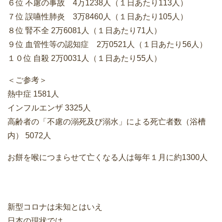
６位 不慮の事故 4万1238人（１日あたり113人）
７位 誤嚥性肺炎 3万8460人（１日あたり105人）
８位 腎不全 2万6081人（１日あたり71人）
９位 血管性等の認知症 2万0521人（１日あたり56人）
１０位 自殺 2万0031人（１日あたり55人）
＜ご参考＞
熱中症 1581人
インフルエンザ 3325人
高齢者の「不慮の溺死及び溺水」による死亡者数（浴槽
内） 5072人
お餅を喉につまらせて亡くなる人は毎年１月に約1300人
新型コロナは未知とはいえ
日本の現状では