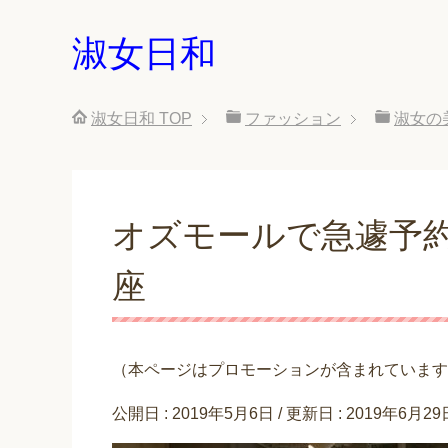
淑女日和
淑女日和
TOP
ファッション
淑女の
オズモールで急遽予約
座
（本ページはプロモーションが含まれています
公開日 :
2019年5月6日
/ 更新日 :
2019年6月29