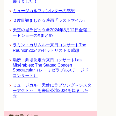
乗りました！
ミュージカルファンレターの感想
２度目観ました☆映画「ラストマイル」
天空の城ラピュタ＠2024年8月12日金曜ロ
ードショーのXまとめ
ラミン・カリムルー来日コンサートThe
Reunion2024のセットリスト＆感想
場所・劇場決定☆来日コンサートLes
Misérables: The Staged Concert
Spectacular（レ・ミゼラブルステージド
コンサート）
ミュージカル「天使にラブソング～シスタ
ーアクト～」を来日公演2024を観ました
☆