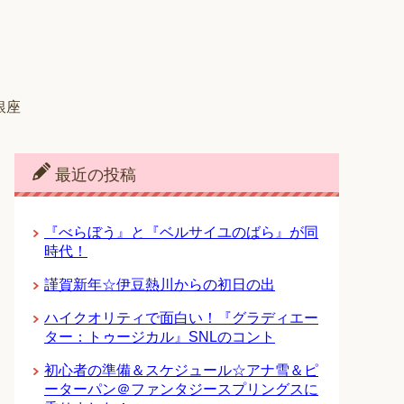
銀座
最近の投稿
『べらぼう』と『ベルサイユのばら』が同
時代！
謹賀新年☆伊豆熱川からの初日の出
ハイクオリティで面白い！『グラディエー
ター：トゥージカル』SNLのコント
初心者の準備＆スケジュール☆アナ雪＆ピ
ーターパン＠ファンタジースプリングスに