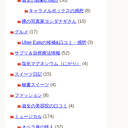
淑女の観劇の感想
(30)
キャラメルボックスの感想
(8)
裸の写真家ヨシダナギさん
(10)
グルメ
(17)
Uber Eatsの候補&口コミ・感想
(3)
サプリ＆自然療法情報
(52)
塩化マグネシウム（にがり）
(4)
スイーツ日記
(15)
秘書スイーツ
(4)
ファッション
(8)
淑女の美容院の口コミ
(4)
ミュージカル
(174)
オペラ座の怪人
(32)