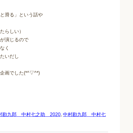
と滑る」という話や
たらしい）
が演じるので
なく
たいだし
でした(*^▽^*)
村勘九郎 中村七之助 2020
,
中村勘九郎 中村七