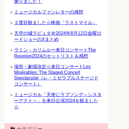
乗りました！
ミュージカルファンレターの感想
２度目観ました☆映画「ラストマイル」
天空の城ラピュタ＠2024年8月12日金曜ロ
ードショーのXまとめ
ラミン・カリムルー来日コンサートThe
Reunion2024のセットリスト＆感想
場所・劇場決定☆来日コンサートLes
Misérables: The Staged Concert
Spectacular（レ・ミゼラブルステージド
コンサート）
ミュージカル「天使にラブソング～シスタ
ーアクト～」を来日公演2024を観ました
☆