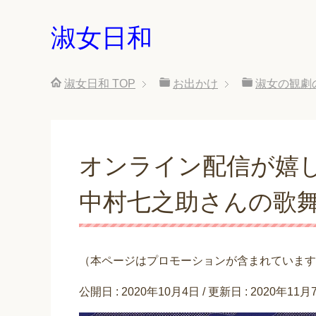
淑女日和
淑女日和
TOP
お出かけ
淑女の観劇
オンライン配信が嬉
中村七之助さんの歌
（本ページはプロモーションが含まれています
公開日 :
2020年10月4日
/ 更新日 :
2020年11月