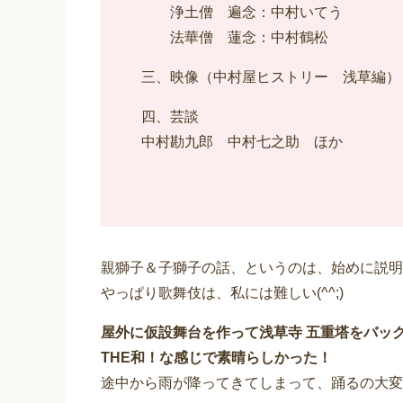
浄土僧 遍念：中村いてう
法華僧 蓮念：中村鶴松
三、映像（中村屋ヒストリー 浅草編）
四、芸談
中村勘九郎 中村七之助 ほか
親獅子＆子獅子の話、というのは、始めに説明
やっぱり歌舞伎は、私には難しい(^^;)
屋外に仮設舞台を作って浅草寺 五重塔をバッ
THE和！な感じで素晴らしかった！
途中から雨が降ってきてしまって、踊るの大変