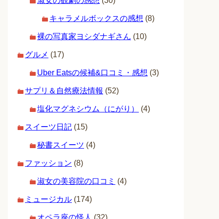
淑女の観劇の感想
(30)
キャラメルボックスの感想
(8)
裸の写真家ヨシダナギさん
(10)
グルメ
(17)
Uber Eatsの候補&口コミ・感想
(3)
サプリ＆自然療法情報
(52)
塩化マグネシウム（にがり）
(4)
スイーツ日記
(15)
秘書スイーツ
(4)
ファッション
(8)
淑女の美容院の口コミ
(4)
ミュージカル
(174)
オペラ座の怪人
(32)