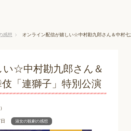
の感想
オンライン配信が嬉しい☆中村勘九郎さん＆中村七
しい☆中村勘九郎さん＆
舞伎「連獅子」特別公演
）
7日
淑女の観劇の感想