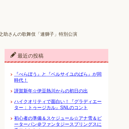
之助さんの歌舞伎「連獅子」特別公演
最近の投稿
『べらぼう』と『ベルサイユのばら』が同
時代！
謹賀新年☆伊豆熱川からの初日の出
ハイクオリティで面白い！『グラディエー
ター：トゥージカル』SNLのコント
初心者の準備＆スケジュール☆アナ雪＆ピ
ーターパン＠ファンタジースプリングスに