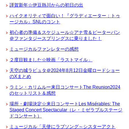
謹賀新年☆伊豆熱川からの初日の出
ハイクオリティで面白い！『グラディエーター：トゥ
ージカル』SNLのコント
初心者の準備＆スケジュール☆アナ雪＆ピーターパン
＠ファンタジースプリングスに乗りました！
ミュージカルファンレターの感想
２度目観ました☆映画「ラストマイル」
天空の城ラピュタ＠2024年8月12日金曜ロードショー
のXまとめ
ラミン・カリムルー来日コンサートThe Reunion2024
のセットリスト＆感想
場所・劇場決定☆来日コンサートLes Misérables: The
Staged Concert Spectacular（レ・ミゼラブルステージ
ドコンサート）
ミュージカル「天使にラブソング～シスターアクト