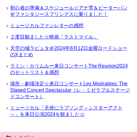
初心者の準備＆スケジュール☆アナ雪＆ピーターパン
＠ファンタジースプリングスに乗りました！
ミュージカルファンレターの感想
２度目観ました☆映画「ラストマイル」
天空の城ラピュタ＠2024年8月12日金曜ロードショー
のXまとめ
ラミン・カリムルー来日コンサートThe Reunion2024
のセットリスト＆感想
場所・劇場決定☆来日コンサートLes Misérables: The
Staged Concert Spectacular（レ・ミゼラブルステージ
ドコンサート）
ミュージカル「天使にラブソング～シスターアクト
～」を来日公演2024を観ました☆