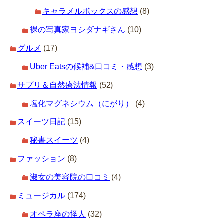
キャラメルボックスの感想
(8)
裸の写真家ヨシダナギさん
(10)
グルメ
(17)
Uber Eatsの候補&口コミ・感想
(3)
サプリ＆自然療法情報
(52)
塩化マグネシウム（にがり）
(4)
スイーツ日記
(15)
秘書スイーツ
(4)
ファッション
(8)
淑女の美容院の口コミ
(4)
ミュージカル
(174)
オペラ座の怪人
(32)