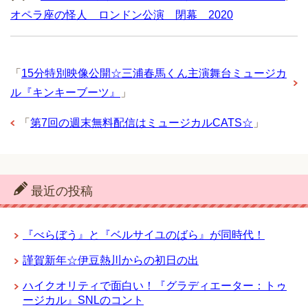
オペラ座の怪人 ロンドン公演 閉幕 2020
「
15分特別映像公開☆三浦春馬くん主演舞台ミュージカ
ル『キンキーブーツ』
」
「
第7回の週末無料配信はミュージカルCATS☆
」
最近の投稿
『べらぼう』と『ベルサイユのばら』が同時代！
謹賀新年☆伊豆熱川からの初日の出
ハイクオリティで面白い！『グラディエーター：トゥ
ージカル』SNLのコント