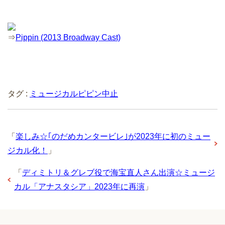
⇒
Pippin (2013 Broadway Cast)
タグ :
ミュージカルピピン中止
「
楽しみ☆｢のだめカンタービレ｣が2023年に初のミュー
ジカル化！
」
「
ディミトリ＆グレブ役で海宝直人さん出演☆ミュージ
カル「アナスタシア」2023年に再演
」