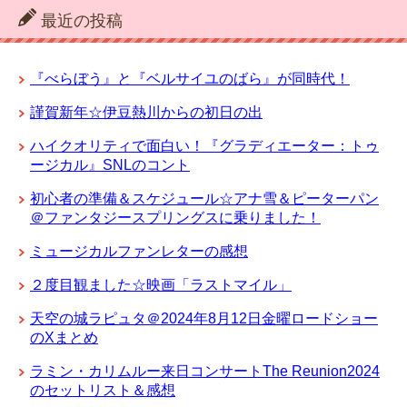
最近の投稿
『べらぼう』と『ベルサイユのばら』が同時代！
謹賀新年☆伊豆熱川からの初日の出
ハイクオリティで面白い！『グラディエーター：トゥ
ージカル』SNLのコント
初心者の準備＆スケジュール☆アナ雪＆ピーターパン
＠ファンタジースプリングスに乗りました！
ミュージカルファンレターの感想
２度目観ました☆映画「ラストマイル」
天空の城ラピュタ＠2024年8月12日金曜ロードショー
のXまとめ
ラミン・カリムルー来日コンサートThe Reunion2024
のセットリスト＆感想