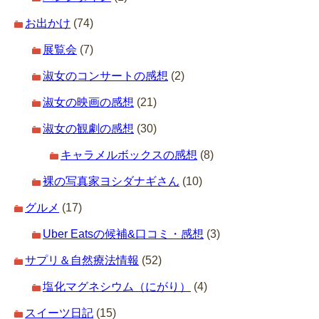
お出かけ
(74)
展覧会
(7)
淑女のコンサートの感想
(2)
淑女の映画の感想
(21)
淑女の観劇の感想
(30)
キャラメルボックスの感想
(8)
裸の写真家ヨシダナギさん
(10)
グルメ
(17)
Uber Eatsの候補&口コミ・感想
(3)
サプリ＆自然療法情報
(52)
塩化マグネシウム（にがり）
(4)
スイーツ日記
(15)