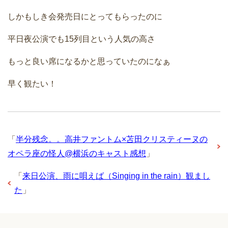
しかもしき会発売日にとってもらったのに
平日夜公演でも15列目という人気の高さ
もっと良い席になるかと思っていたのになぁ
早く観たい！
「
半分残念。。高井ファントム×苫田クリスティーヌの
オペラ座の怪人@横浜のキャスト感想
」
「
来日公演、雨に唄えば（Singing in the rain）観まし
た
」