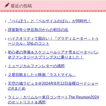
最近の投稿
『べらぼう』と『ベルサイユのばら』が同時代！
謹賀新年☆伊豆熱川からの初日の出
ハイクオリティで面白い！『グラディエーター：トゥ
ージカル』SNLのコント
初心者の準備＆スケジュール☆アナ雪＆ピーターパン
＠ファンタジースプリングスに乗りました！
ミュージカルファンレターの感想
２度目観ました☆映画「ラストマイル」
天空の城ラピュタ＠2024年8月12日金曜ロードショー
のXまとめ
ラミン・カリムルー来日コンサートThe Reunion2024
のセットリスト＆感想