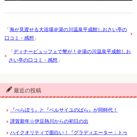
「
海が見渡せる大浴場＠湯の川温泉平成館しおさい亭の
口コミ・感想
」
「
ディナービュッフェで蟹が！＠湯の川温泉平成館しお
さい亭の口コミ・感想
」
最近の投稿
『べらぼう』と『ベルサイユのばら』が同時代！
謹賀新年☆伊豆熱川からの初日の出
ハイクオリティで面白い！『グラディエーター：トゥ