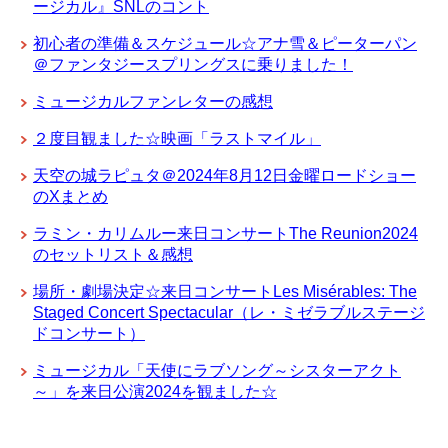
ージカル』SNLのコント
初心者の準備＆スケジュール☆アナ雪＆ピーターパン
＠ファンタジースプリングスに乗りました！
ミュージカルファンレターの感想
２度目観ました☆映画「ラストマイル」
天空の城ラピュタ＠2024年8月12日金曜ロードショー
のXまとめ
ラミン・カリムルー来日コンサートThe Reunion2024
のセットリスト＆感想
場所・劇場決定☆来日コンサートLes Misérables: The
Staged Concert Spectacular（レ・ミゼラブルステージ
ドコンサート）
ミュージカル「天使にラブソング～シスターアクト
～」を来日公演2024を観ました☆