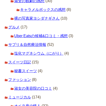
淑女の観劇の感想
(30)
キャラメルボックスの感想
(8)
裸の写真家ヨシダナギさん
(10)
グルメ
(17)
Uber Eatsの候補&口コミ・感想
(3)
サプリ＆自然療法情報
(52)
塩化マグネシウム（にがり）
(4)
スイーツ日記
(15)
秘書スイーツ
(4)
ファッション
(8)
淑女の美容院の口コミ
(4)
ミュージカル
(174)
オペラ座の怪人
(32)