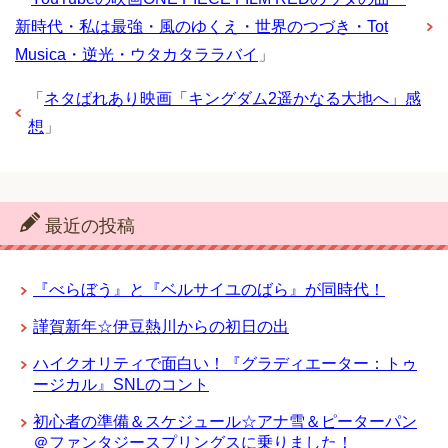
新時代・私は最強・風のゆくえ・世界のつづき・Tot
Musica・逆光・ウタカタララバイ
」
「
ネタばれあり映画「キングダム2遥かなる大地へ」感
想
」
最近の投稿
『べらぼう』と『ベルサイユのばら』が同時代！
謹賀新年☆伊豆熱川からの初日の出
ハイクオリティで面白い！『グラディエーター：トゥ
ージカル』SNLのコント
初心者の準備＆スケジュール☆アナ雪＆ピーターパン
＠ファンタジースプリングスに乗りました！