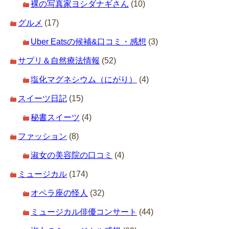
裸の写真家ヨシダナギさん
(10)
グルメ
(17)
Uber Eatsの候補&口コミ・感想
(3)
サプリ＆自然療法情報
(52)
塩化マグネシウム（にがり）
(4)
スイーツ日記
(15)
秘書スイーツ
(4)
ファッション
(8)
淑女の美容院の口コミ
(4)
ミュージカル
(174)
オペラ座の怪人
(32)
ミュージカル俳優コンサート
(44)