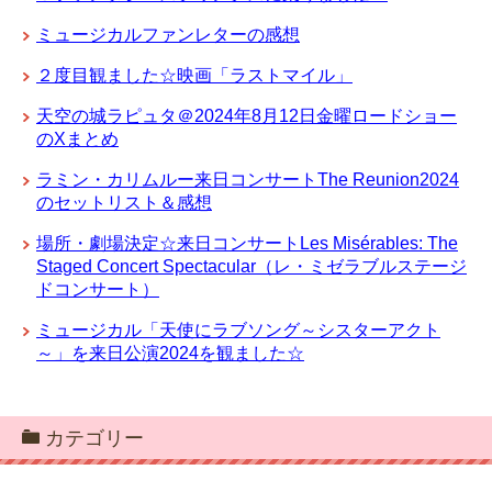
ミュージカルファンレターの感想
２度目観ました☆映画「ラストマイル」
天空の城ラピュタ＠2024年8月12日金曜ロードショー
のXまとめ
ラミン・カリムルー来日コンサートThe Reunion2024
のセットリスト＆感想
場所・劇場決定☆来日コンサートLes Misérables: The
Staged Concert Spectacular（レ・ミゼラブルステージ
ドコンサート）
ミュージカル「天使にラブソング～シスターアクト
～」を来日公演2024を観ました☆
カテゴリー