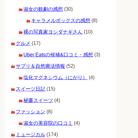
淑女の観劇の感想
(30)
キャラメルボックスの感想
(8)
裸の写真家ヨシダナギさん
(10)
グルメ
(17)
Uber Eatsの候補&口コミ・感想
(3)
サプリ＆自然療法情報
(52)
塩化マグネシウム（にがり）
(4)
スイーツ日記
(15)
秘書スイーツ
(4)
ファッション
(8)
淑女の美容院の口コミ
(4)
ミュージカル
(174)