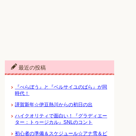
最近の投稿
『べらぼう』と『ベルサイユのばら』が同
時代！
謹賀新年☆伊豆熱川からの初日の出
ハイクオリティで面白い！『グラディエー
ター：トゥージカル』SNLのコント
初心者の準備＆スケジュール☆アナ雪＆ピ