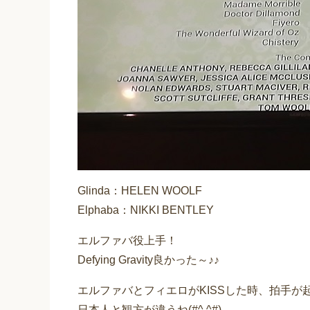
Glinda：HELEN WOOLF
Elphaba：NIKKI BENTLEY
エルファバ役上手！
Defying Gravity良かった～♪♪
エルファバとフィエロがKISSした時、拍手が
日本人と観方が違うね(#^.^#)