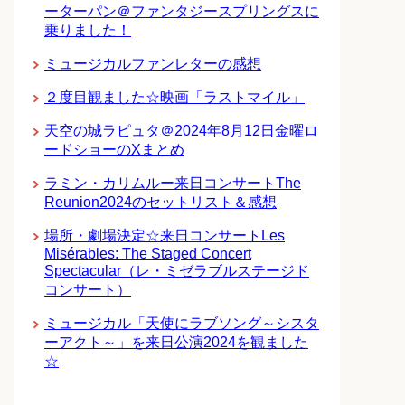
ーターパン＠ファンタジースプリングスに
乗りました！
ミュージカルファンレターの感想
２度目観ました☆映画「ラストマイル」
天空の城ラピュタ＠2024年8月12日金曜ロ
ードショーのXまとめ
ラミン・カリムルー来日コンサートThe
Reunion2024のセットリスト＆感想
場所・劇場決定☆来日コンサートLes
Misérables: The Staged Concert
Spectacular（レ・ミゼラブルステージド
コンサート）
ミュージカル「天使にラブソング～シスタ
ーアクト～」を来日公演2024を観ました
☆