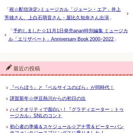
「
祝☆配信決定♪ミュージカル「ジェーン・エア」井上
芳雄さん、上白石萌音さん・屋比久知奈さん出演
」
「
予約しました☆11月1日発売anan特別編集 ミュージカ
ル「エリザベート」Anniversary Book 2000−2022
」
最近の投稿
『べらぼう』と『ベルサイユのばら』が同時代！
謹賀新年☆伊豆熱川からの初日の出
ハイクオリティで面白い！『グラディエーター：トゥ
ージカル』SNLのコント
初心者の準備＆スケジュール☆アナ雪＆ピーターパン
＠ファンタジースプリングスに乗りました！