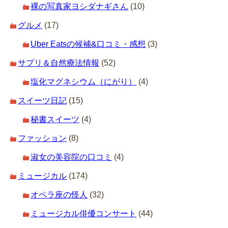
裸の写真家ヨシダナギさん
(10)
グルメ
(17)
Uber Eatsの候補&口コミ・感想
(3)
サプリ＆自然療法情報
(52)
塩化マグネシウム（にがり）
(4)
スイーツ日記
(15)
秘書スイーツ
(4)
ファッション
(8)
淑女の美容院の口コミ
(4)
ミュージカル
(174)
オペラ座の怪人
(32)
ミュージカル俳優コンサート
(44)