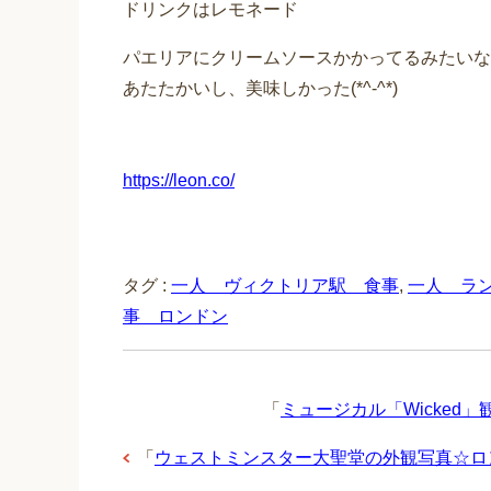
ドリンクはレモネード
パエリアにクリームソースかかってるみたいな
あたたかいし、美味しかった(*^-^*)
https://leon.co/
タグ :
一人 ヴィクトリア駅 食事
,
一人 ラ
事 ロンドン
「
ミュージカル「Wicked
「
ウェストミンスター大聖堂の外観写真☆ロ