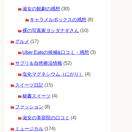
淑女の観劇の感想
(30)
キャラメルボックスの感想
(8)
裸の写真家ヨシダナギさん
(10)
グルメ
(17)
Uber Eatsの候補&口コミ・感想
(3)
サプリ＆自然療法情報
(52)
塩化マグネシウム（にがり）
(4)
スイーツ日記
(15)
秘書スイーツ
(4)
ファッション
(8)
淑女の美容院の口コミ
(4)
ミュージカル
(174)