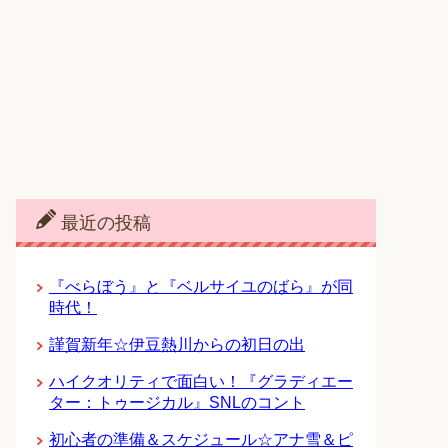
最近の投稿
『べらぼう』と『ベルサイユのばら』が同
時代！
謹賀新年☆伊豆熱川からの初日の出
ハイクオリティで面白い！『グラディエー
ター：トゥージカル』SNLのコント
初心者の準備＆スケジュール☆アナ雪＆ピ