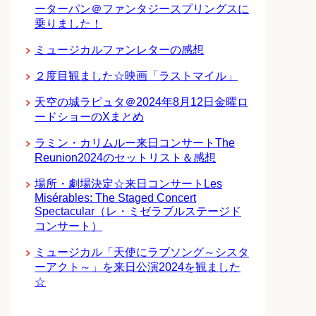
ーターパン＠ファンタジースプリングスに
乗りました！
ミュージカルファンレターの感想
２度目観ました☆映画「ラストマイル」
天空の城ラピュタ＠2024年8月12日金曜ロ
ードショーのXまとめ
ラミン・カリムルー来日コンサートThe
Reunion2024のセットリスト＆感想
場所・劇場決定☆来日コンサートLes
Misérables: The Staged Concert
Spectacular（レ・ミゼラブルステージド
コンサート）
ミュージカル「天使にラブソング～シスタ
ーアクト～」を来日公演2024を観ました
☆