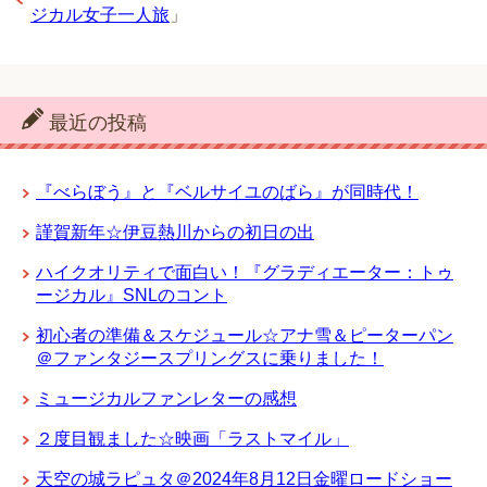
ジカル女子一人旅
」
最近の投稿
『べらぼう』と『ベルサイユのばら』が同時代！
謹賀新年☆伊豆熱川からの初日の出
ハイクオリティで面白い！『グラディエーター：トゥ
ージカル』SNLのコント
初心者の準備＆スケジュール☆アナ雪＆ピーターパン
＠ファンタジースプリングスに乗りました！
ミュージカルファンレターの感想
２度目観ました☆映画「ラストマイル」
天空の城ラピュタ＠2024年8月12日金曜ロードショー