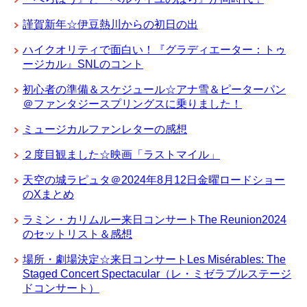
謹賀新年☆伊豆熱川からの初日の出
ハイクオリティで面白い！『グラディエーター：トゥ
ージカル』SNLのコント
初心者の準備＆スケジュール☆アナ雪＆ピーターパン
＠ファンタジースプリングスに乗りました！
ミュージカルファンレターの感想
２度目観ました☆映画「ラストマイル」
天空の城ラピュタ＠2024年8月12日金曜ロードショー
のXまとめ
ラミン・カリムルー来日コンサートThe Reunion2024
のセットリスト＆感想
場所・劇場決定☆来日コンサートLes Misérables: The
Staged Concert Spectacular（レ・ミゼラブルステージ
ドコンサート）