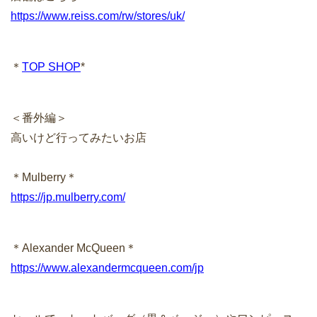
https://www.reiss.com/rw/stores/uk/
＊
TOP SHOP
*
＜番外編＞
高いけど行ってみたいお店
＊Mulberry＊
https://jp.mulberry.com/
＊Alexander McQueen＊
https://www.alexandermcqueen.com/jp