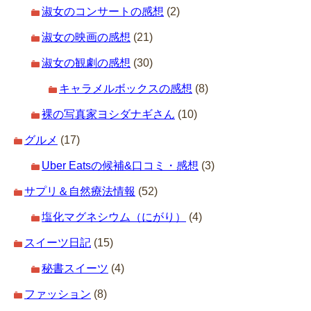
淑女のコンサートの感想
(2)
淑女の映画の感想
(21)
淑女の観劇の感想
(30)
キャラメルボックスの感想
(8)
裸の写真家ヨシダナギさん
(10)
グルメ
(17)
Uber Eatsの候補&口コミ・感想
(3)
サプリ＆自然療法情報
(52)
塩化マグネシウム（にがり）
(4)
スイーツ日記
(15)
秘書スイーツ
(4)
ファッション
(8)