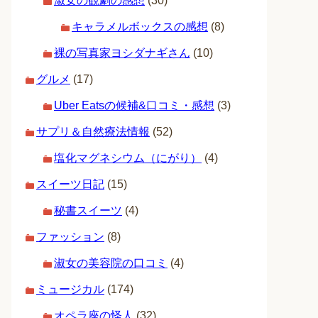
淑女の観劇の感想
(30)
キャラメルボックスの感想
(8)
裸の写真家ヨシダナギさん
(10)
グルメ
(17)
Uber Eatsの候補&口コミ・感想
(3)
サプリ＆自然療法情報
(52)
塩化マグネシウム（にがり）
(4)
スイーツ日記
(15)
秘書スイーツ
(4)
ファッション
(8)
淑女の美容院の口コミ
(4)
ミュージカル
(174)
オペラ座の怪人
(32)