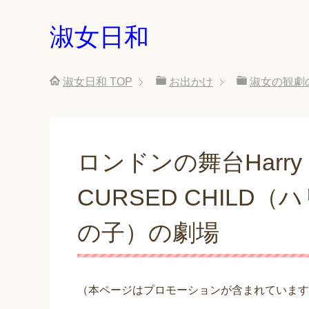
淑女日和
淑女日和
TOP
お出かけ
淑女の観劇
ロンドンの舞台Harry Po
CURSED CHIL
の子）の劇場
（本ページはプロモーションが含まれています