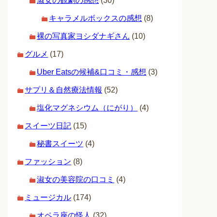
淑女の観劇の感想
(30)
キャラメルボックスの感想
(8)
裸の写真家ヨシダナギさん
(10)
グルメ
(17)
Uber Eatsの候補&口コミ・感想
(3)
サプリ＆自然療法情報
(52)
塩化マグネシウム（にがり）
(4)
スイーツ日記
(15)
秘書スイーツ
(4)
ファッション
(8)
淑女の美容院の口コミ
(4)
ミュージカル
(174)
オペラ座の怪人
(32)