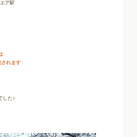
エア駅
は
売されます
でした♪