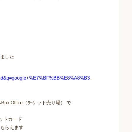
ました
refox-b-d&q=google+%E7%BF%BB%E8%A8%B3
 Office（チケット売り場） で
ジットカード
もらえます