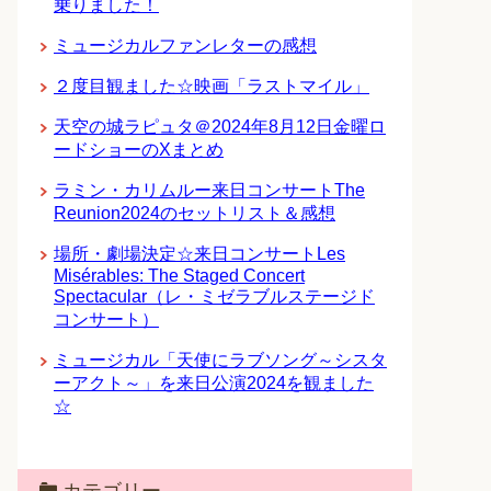
乗りました！
ミュージカルファンレターの感想
２度目観ました☆映画「ラストマイル」
天空の城ラピュタ＠2024年8月12日金曜ロ
ードショーのXまとめ
ラミン・カリムルー来日コンサートThe
Reunion2024のセットリスト＆感想
場所・劇場決定☆来日コンサートLes
Misérables: The Staged Concert
Spectacular（レ・ミゼラブルステージド
コンサート）
ミュージカル「天使にラブソング～シスタ
ーアクト～」を来日公演2024を観ました
☆