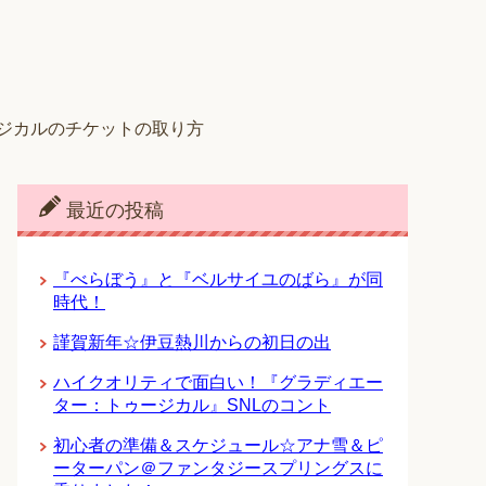
ジカルのチケットの取り方
最近の投稿
『べらぼう』と『ベルサイユのばら』が同
時代！
謹賀新年☆伊豆熱川からの初日の出
ハイクオリティで面白い！『グラディエー
ター：トゥージカル』SNLのコント
初心者の準備＆スケジュール☆アナ雪＆ピ
ーターパン＠ファンタジースプリングスに