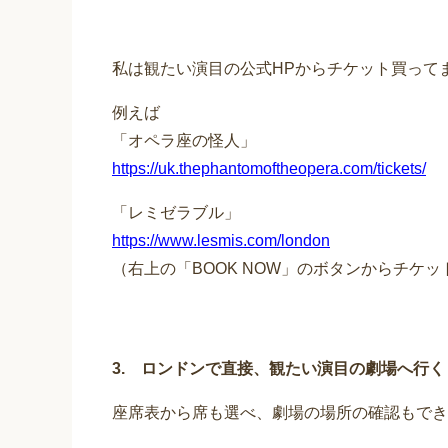
私は観たい演目の公式HPからチケット買って
例えば
「オペラ座の怪人」
https://uk.thephantomoftheopera.com/tickets/
「レミゼラブル」
https://www.lesmis.com/london
（右上の「BOOK NOW」のボタンからチケ
3. ロンドンで直接、観たい演目の劇場へ行く
座席表から席も選べ、劇場の場所の確認もでき