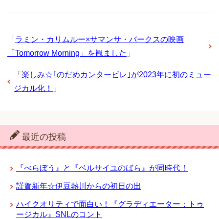
「
ラミン・カリムルー×サマンサ・バークスの映画
「Tomorrow Morning」を観ました
」
「
楽しみ☆｢のだめカンタービレ｣が2023年に初のミュー
ジカル化！
」
最近の投稿
『べらぼう』と『ベルサイユのばら』が同時代！
謹賀新年☆伊豆熱川からの初日の出
ハイクオリティで面白い！『グラディエーター：トゥ
ージカル』SNLのコント