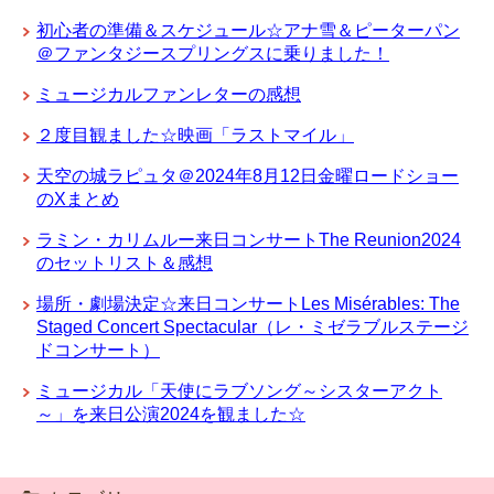
初心者の準備＆スケジュール☆アナ雪＆ピーターパン
＠ファンタジースプリングスに乗りました！
ミュージカルファンレターの感想
２度目観ました☆映画「ラストマイル」
天空の城ラピュタ＠2024年8月12日金曜ロードショー
のXまとめ
ラミン・カリムルー来日コンサートThe Reunion2024
のセットリスト＆感想
場所・劇場決定☆来日コンサートLes Misérables: The
Staged Concert Spectacular（レ・ミゼラブルステージ
ドコンサート）
ミュージカル「天使にラブソング～シスターアクト
～」を来日公演2024を観ました☆