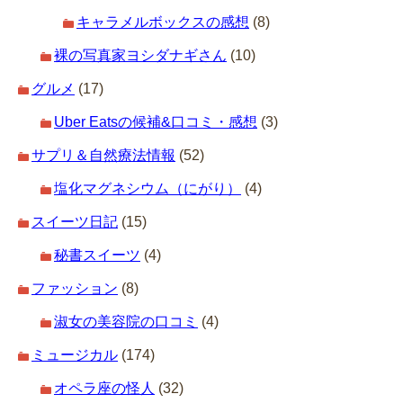
キャラメルボックスの感想
(8)
裸の写真家ヨシダナギさん
(10)
グルメ
(17)
Uber Eatsの候補&口コミ・感想
(3)
サプリ＆自然療法情報
(52)
塩化マグネシウム（にがり）
(4)
スイーツ日記
(15)
秘書スイーツ
(4)
ファッション
(8)
淑女の美容院の口コミ
(4)
ミュージカル
(174)
オペラ座の怪人
(32)