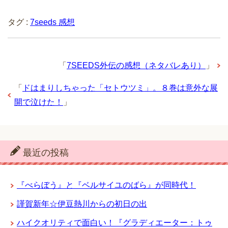
タグ :
7seeds 感想
「
7SEEDS外伝の感想（ネタバレあり）
」
「
ドはまりしちゃった「セトウツミ」。８巻は意外な展
開で泣けた！
」
最近の投稿
『べらぼう』と『ベルサイユのばら』が同時代！
謹賀新年☆伊豆熱川からの初日の出
ハイクオリティで面白い！『グラディエーター：トゥ