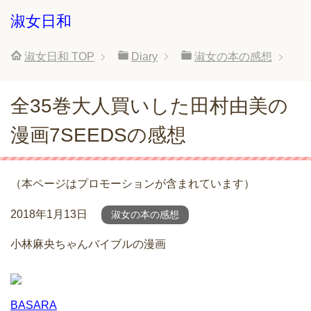
淑女日和
淑女日和
TOP
Diary
淑女の本の感想
全35巻大人買いした田村由美の
漫画7SEEDSの感想
（本ページはプロモーションが含まれています）
2018年1月13日
淑女の本の感想
小林麻央ちゃんバイブルの漫画
BASARA