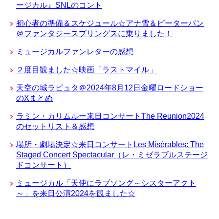
ージカル』SNLのコント
初心者の準備＆スケジュール☆アナ雪＆ピーターパン
＠ファンタジースプリングスに乗りました！
ミュージカルファンレターの感想
２度目観ました☆映画「ラストマイル」
天空の城ラピュタ＠2024年8月12日金曜ロードショー
のXまとめ
ラミン・カリムルー来日コンサートThe Reunion2024
のセットリスト＆感想
場所・劇場決定☆来日コンサートLes Misérables: The
Staged Concert Spectacular（レ・ミゼラブルステージ
ドコンサート）
ミュージカル「天使にラブソング～シスターアクト
～」を来日公演2024を観ました☆