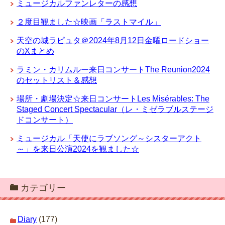
ミュージカルファンレターの感想
２度目観ました☆映画「ラストマイル」
天空の城ラピュタ＠2024年8月12日金曜ロードショー
のXまとめ
ラミン・カリムルー来日コンサートThe Reunion2024
のセットリスト＆感想
場所・劇場決定☆来日コンサートLes Misérables: The
Staged Concert Spectacular（レ・ミゼラブルステージ
ドコンサート）
ミュージカル「天使にラブソング～シスターアクト
～」を来日公演2024を観ました☆
カテゴリー
Diary
(177)