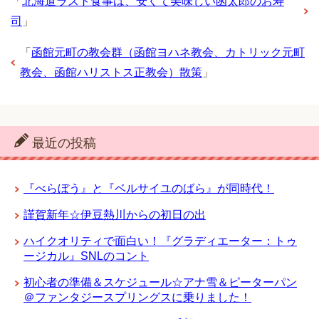
「
北海道ラスト食事は、安くて美味しい函太郎のお寿
司
」
「
函館元町の教会群（函館ヨハネ教会、カトリック元町
教会、函館ハリストス正教会）散策
」
最近の投稿
『べらぼう』と『ベルサイユのばら』が同時代！
謹賀新年☆伊豆熱川からの初日の出
ハイクオリティで面白い！『グラディエーター：トゥ
ージカル』SNLのコント
初心者の準備＆スケジュール☆アナ雪＆ピーターパン
＠ファンタジースプリングスに乗りました！