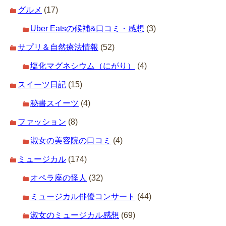
グルメ
(17)
Uber Eatsの候補&口コミ・感想
(3)
サプリ＆自然療法情報
(52)
塩化マグネシウム（にがり）
(4)
スイーツ日記
(15)
秘書スイーツ
(4)
ファッション
(8)
淑女の美容院の口コミ
(4)
ミュージカル
(174)
オペラ座の怪人
(32)
ミュージカル俳優コンサート
(44)
淑女のミュージカル感想
(69)