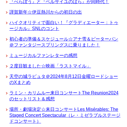
『べらぼう』と『ベルサイユのばら』が同時代！
謹賀新年☆伊豆熱川からの初日の出
ハイクオリティで面白い！『グラディエーター：トゥ
ージカル』SNLのコント
初心者の準備＆スケジュール☆アナ雪＆ピーターパン
＠ファンタジースプリングスに乗りました！
ミュージカルファンレターの感想
２度目観ました☆映画「ラストマイル」
天空の城ラピュタ＠2024年8月12日金曜ロードショー
のXまとめ
ラミン・カリムルー来日コンサートThe Reunion2024
のセットリスト＆感想
場所・劇場決定☆来日コンサートLes Misérables: The
Staged Concert Spectacular（レ・ミゼラブルステージ
ドコンサート）