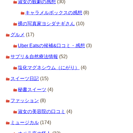
淑女の観劇の感想
(30)
キャラメルボックスの感想
(8)
裸の写真家ヨシダナギさん
(10)
グルメ
(17)
Uber Eatsの候補&口コミ・感想
(3)
サプリ＆自然療法情報
(52)
塩化マグネシウム（にがり）
(4)
スイーツ日記
(15)
秘書スイーツ
(4)
ファッション
(8)
淑女の美容院の口コミ
(4)
ミュージカル
(174)