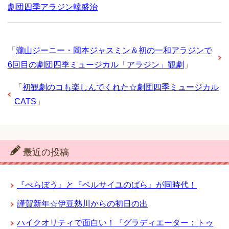
劇団四季アラジン韓盛治
「
瀧山ジーニー・岡本ジャスミン＆初の一和アラジンで
6回目の劇団四季ミュージカル「アラジン」観劇
」
「
初観劇のコも楽しんでくれた☆劇団四季ミュージカル
CATS
」
最近の投稿
『べらぼう』と『ベルサイユのばら』が同時代！
謹賀新年☆伊豆熱川からの初日の出
ハイクオリティで面白い！『グラディエーター：トゥ