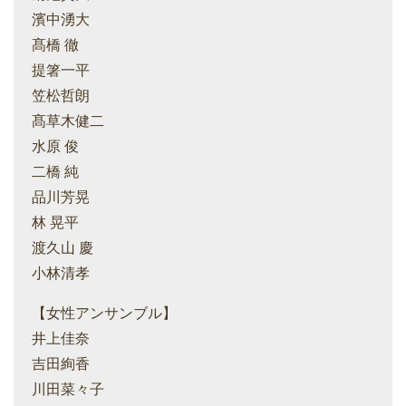
濱中湧大
髙橋 徹
提箸一平
笠松哲朗
髙草木健二
水原 俊
二橋 純
品川芳晃
林 晃平
渡久山 慶
小林清孝
【女性アンサンブル】
井上佳奈
吉田絢香
川田菜々子