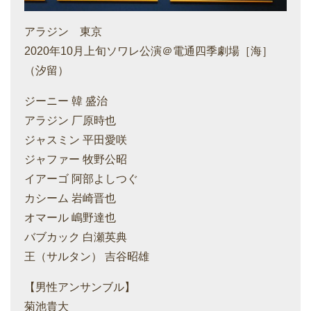
アラジン 東京
2020年10月上旬ソワレ公演＠電通四季劇場［海］
（汐留）
ジーニー 韓 盛治
アラジン 厂原時也
ジャスミン 平田愛咲
ジャファー 牧野公昭
イアーゴ 阿部よしつぐ
カシーム 岩崎晋也
オマール 嶋野達也
バブカック 白瀬英典
王（サルタン） 吉谷昭雄
【男性アンサンブル】
菊池貴大