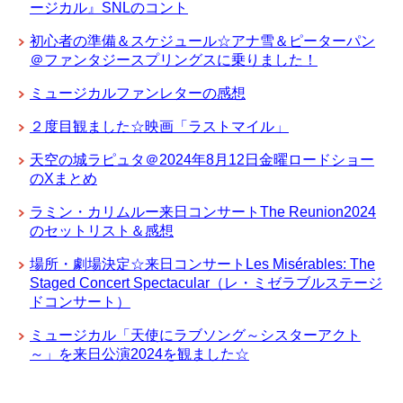
ージカル』SNLのコント
初心者の準備＆スケジュール☆アナ雪＆ピーターパン
＠ファンタジースプリングスに乗りました！
ミュージカルファンレターの感想
２度目観ました☆映画「ラストマイル」
天空の城ラピュタ＠2024年8月12日金曜ロードショー
のXまとめ
ラミン・カリムルー来日コンサートThe Reunion2024
のセットリスト＆感想
場所・劇場決定☆来日コンサートLes Misérables: The
Staged Concert Spectacular（レ・ミゼラブルステージ
ドコンサート）
ミュージカル「天使にラブソング～シスターアクト
～」を来日公演2024を観ました☆