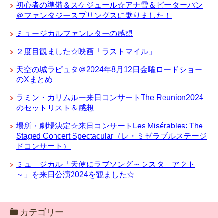
初心者の準備＆スケジュール☆アナ雪＆ピーターパン
＠ファンタジースプリングスに乗りました！
ミュージカルファンレターの感想
２度目観ました☆映画「ラストマイル」
天空の城ラピュタ＠2024年8月12日金曜ロードショー
のXまとめ
ラミン・カリムルー来日コンサートThe Reunion2024
のセットリスト＆感想
場所・劇場決定☆来日コンサートLes Misérables: The
Staged Concert Spectacular（レ・ミゼラブルステージ
ドコンサート）
ミュージカル「天使にラブソング～シスターアクト
～」を来日公演2024を観ました☆
カテゴリー