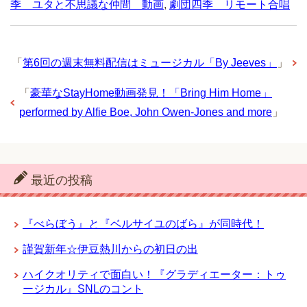
季 ユタと不思議な仲間 動画
,
劇団四季 リモート合唱
「
第6回の週末無料配信はミュージカル「By Jeeves」
」
「
豪華なStayHome動画発見！「Bring Him Home」
performed by Alfie Boe, John Owen-Jones and more
」
最近の投稿
『べらぼう』と『ベルサイユのばら』が同時代！
謹賀新年☆伊豆熱川からの初日の出
ハイクオリティで面白い！『グラディエーター：トゥ
ージカル』SNLのコント