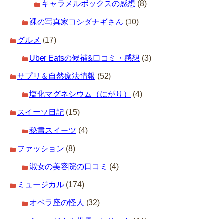
キャラメルボックスの感想
(8)
裸の写真家ヨシダナギさん
(10)
グルメ
(17)
Uber Eatsの候補&口コミ・感想
(3)
サプリ＆自然療法情報
(52)
塩化マグネシウム（にがり）
(4)
スイーツ日記
(15)
秘書スイーツ
(4)
ファッション
(8)
淑女の美容院の口コミ
(4)
ミュージカル
(174)
オペラ座の怪人
(32)