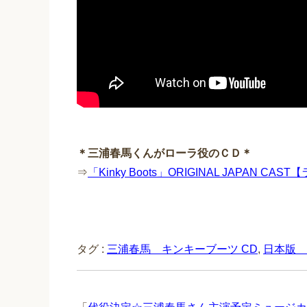
＊三浦春馬くんがローラ役のＣＤ＊
⇒
「Kinky Boots」ORIGINAL JAPAN CA
タグ :
三浦春馬 キンキーブーツ CD
,
日本版 