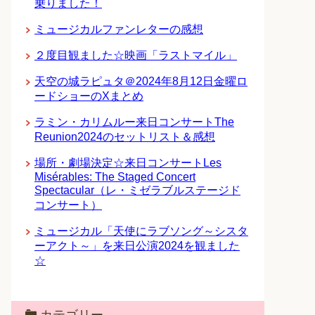
乗りました！
ミュージカルファンレターの感想
２度目観ました☆映画「ラストマイル」
天空の城ラピュタ＠2024年8月12日金曜ロ
ードショーのXまとめ
ラミン・カリムルー来日コンサートThe
Reunion2024のセットリスト＆感想
場所・劇場決定☆来日コンサートLes
Misérables: The Staged Concert
Spectacular（レ・ミゼラブルステージド
コンサート）
ミュージカル「天使にラブソング～シスタ
ーアクト～」を来日公演2024を観ました
☆