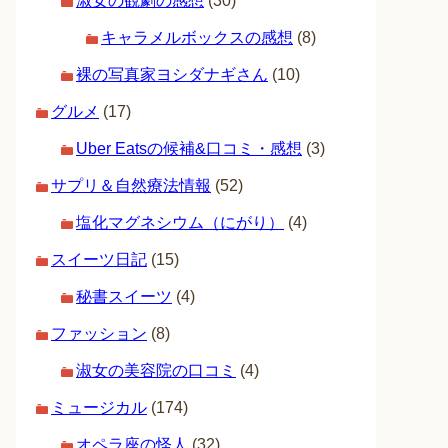
淑女の観劇の感想
(30)
キャラメルボックスの感想
(8)
裸の写真家ヨシダナギさん
(10)
グルメ
(17)
Uber Eatsの候補&口コミ・感想
(3)
サプリ＆自然療法情報
(52)
塩化マグネシウム（にがり）
(4)
スイーツ日記
(15)
秘書スイーツ
(4)
ファッション
(8)
淑女の美容院の口コミ
(4)
ミュージカル
(174)
オペラ座の怪人
(32)