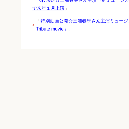
「
代役決定☆三浦春馬さん主演予定ミュージカ
で来年１月上演
」
「
特別動画公開☆三浦春馬さん主演ミュージカル「Kin
Tribute movie」
」