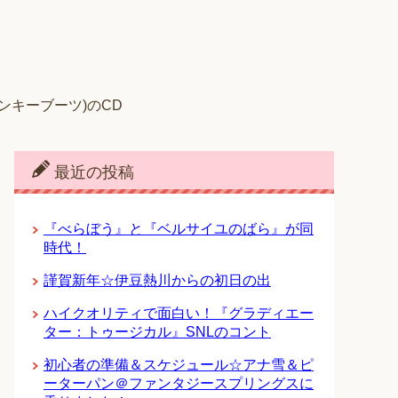
キンキーブーツ)のCD
最近の投稿
『べらぼう』と『ベルサイユのばら』が同
時代！
謹賀新年☆伊豆熱川からの初日の出
ハイクオリティで面白い！『グラディエー
ター：トゥージカル』SNLのコント
初心者の準備＆スケジュール☆アナ雪＆ピ
ーターパン＠ファンタジースプリングスに