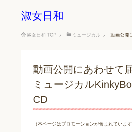
淑女日和
淑女日和
TOP
ミュージカル
動画公開に
動画公開にあわせて
ミュージカルKinkyB
CD
（本ページはプロモーションが含まれています