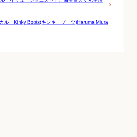
ル「イリュージョニスト」、海宝直人くん主演
ky Boots(キンキーブーツ)Haruma Miura