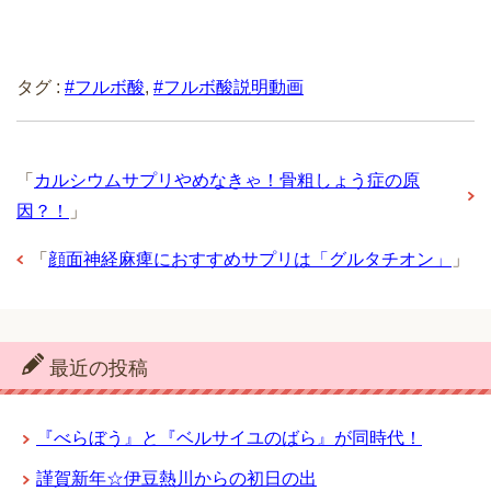
タグ :
#フルボ酸
,
#フルボ酸説明動画
「
カルシウムサプリやめなきゃ！骨粗しょう症の原
因？！
」
「
顔面神経麻痺におすすめサプリは「グルタチオン」
」
最近の投稿
『べらぼう』と『ベルサイユのばら』が同時代！
謹賀新年☆伊豆熱川からの初日の出