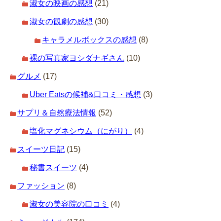
淑女の映画の感想
(21)
淑女の観劇の感想
(30)
キャラメルボックスの感想
(8)
裸の写真家ヨシダナギさん
(10)
グルメ
(17)
Uber Eatsの候補&口コミ・感想
(3)
サプリ＆自然療法情報
(52)
塩化マグネシウム（にがり）
(4)
スイーツ日記
(15)
秘書スイーツ
(4)
ファッション
(8)
淑女の美容院の口コミ
(4)