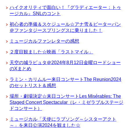
ハイクオリティで面白い！『グラディエーター：トゥ
ージカル』SNLのコント
初心者の準備＆スケジュール☆アナ雪＆ピーターパン
＠ファンタジースプリングスに乗りました！
ミュージカルファンレターの感想
２度目観ました☆映画「ラストマイル」
天空の城ラピュタ＠2024年8月12日金曜ロードショー
のXまとめ
ラミン・カリムルー来日コンサートThe Reunion2024
のセットリスト＆感想
場所・劇場決定☆来日コンサートLes Misérables: The
Staged Concert Spectacular（レ・ミゼラブルステージ
ドコンサート）
ミュージカル「天使にラブソング～シスターアクト
～」を来日公演2024を観ました☆