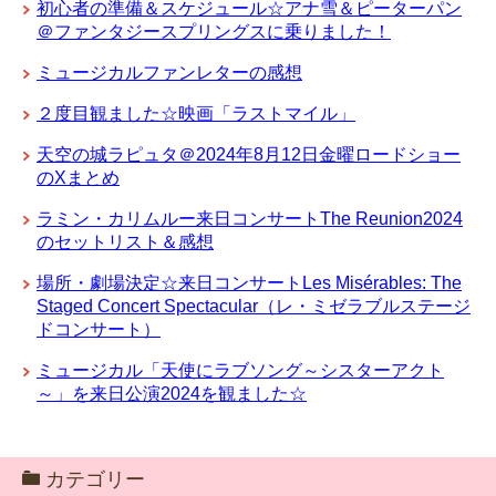
初心者の準備＆スケジュール☆アナ雪＆ピーターパン
＠ファンタジースプリングスに乗りました！
ミュージカルファンレターの感想
２度目観ました☆映画「ラストマイル」
天空の城ラピュタ＠2024年8月12日金曜ロードショー
のXまとめ
ラミン・カリムルー来日コンサートThe Reunion2024
のセットリスト＆感想
場所・劇場決定☆来日コンサートLes Misérables: The
Staged Concert Spectacular（レ・ミゼラブルステージ
ドコンサート）
ミュージカル「天使にラブソング～シスターアクト
～」を来日公演2024を観ました☆
カテゴリー