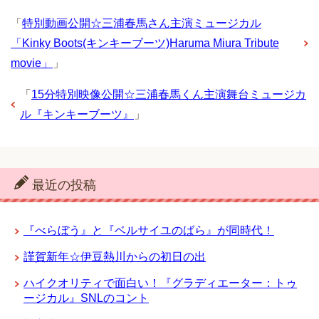
「
特別動画公開☆三浦春馬さん主演ミュージカル
「Kinky Boots(キンキーブーツ)Haruma Miura Tribute
movie」
」
「
15分特別映像公開☆三浦春馬くん主演舞台ミュージカ
ル『キンキーブーツ』
」
最近の投稿
『べらぼう』と『ベルサイユのばら』が同時代！
謹賀新年☆伊豆熱川からの初日の出
ハイクオリティで面白い！『グラディエーター：トゥ
ージカル』SNLのコント