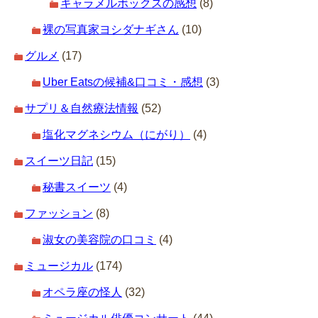
キャラメルボックスの感想
(8)
裸の写真家ヨシダナギさん
(10)
グルメ
(17)
Uber Eatsの候補&口コミ・感想
(3)
サプリ＆自然療法情報
(52)
塩化マグネシウム（にがり）
(4)
スイーツ日記
(15)
秘書スイーツ
(4)
ファッション
(8)
淑女の美容院の口コミ
(4)
ミュージカル
(174)
オペラ座の怪人
(32)