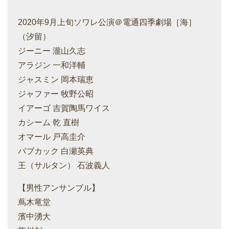
2020年9月上旬ソワレ公演＠電通四季劇場［海］
（汐留）
ジーニー 瀧山久志
アラジン 一和洋輔
ジャスミン 岡本瑞恵
ジャファー 牧野公昭
イアーゴ 吉賀陶馬ワイス
カシーム 乾 直樹
オマール 戸高圭介
バブカック 白瀬英典
王（サルタン） 石波義人
【男性アンサンブル】
蔦木竜堂
濱中湧大