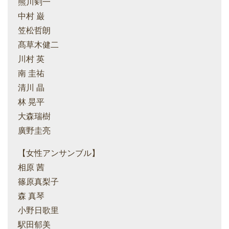
熊川剣一
中村 巌
笠松哲朗
髙草木健二
川村 英
南 圭祐
清川 晶
林 晃平
大森瑞樹
廣野圭亮
【女性アンサンブル】
相原 茜
篠原真梨子
森 真琴
小野日歌里
駅田郁美