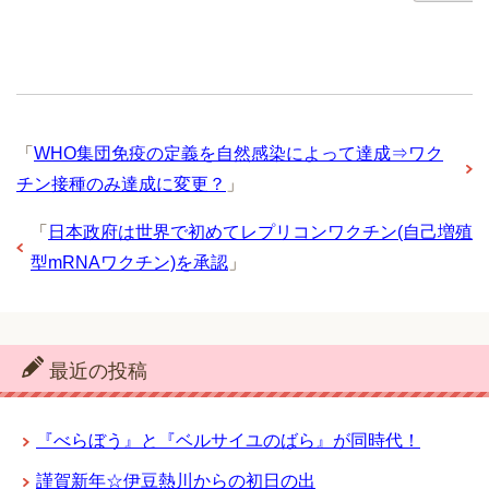
「
WHO集団免疫の定義を自然感染によって達成⇒ワク
チン接種のみ達成に変更？
」
「
日本政府は世界で初めてレプリコンワクチン(自己増殖
型mRNAワクチン)を承認
」
最近の投稿
『べらぼう』と『ベルサイユのばら』が同時代！
謹賀新年☆伊豆熱川からの初日の出