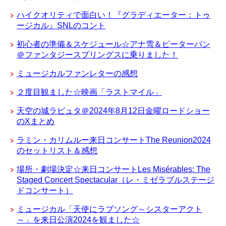
ハイクオリティで面白い！『グラディエーター：トゥ
ージカル』SNLのコント
初心者の準備＆スケジュール☆アナ雪＆ピーターパン
＠ファンタジースプリングスに乗りました！
ミュージカルファンレターの感想
２度目観ました☆映画「ラストマイル」
天空の城ラピュタ＠2024年8月12日金曜ロードショー
のXまとめ
ラミン・カリムルー来日コンサートThe Reunion2024
のセットリスト＆感想
場所・劇場決定☆来日コンサートLes Misérables: The
Staged Concert Spectacular（レ・ミゼラブルステージ
ドコンサート）
ミュージカル「天使にラブソング～シスターアクト
～」を来日公演2024を観ました☆