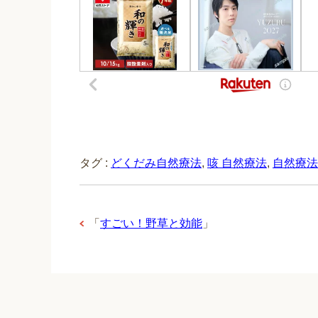
タグ :
どくだみ自然療法
,
咳 自然療法
,
自然療法
「
すごい！野草と効能
」