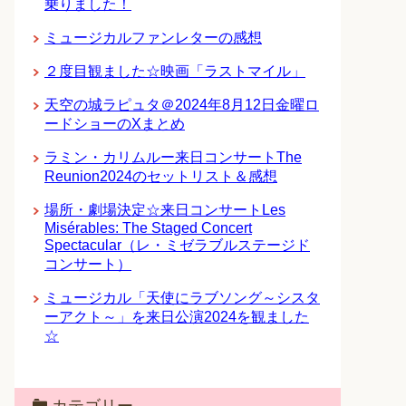
乗りました！
ミュージカルファンレターの感想
２度目観ました☆映画「ラストマイル」
天空の城ラピュタ＠2024年8月12日金曜ロ
ードショーのXまとめ
ラミン・カリムルー来日コンサートThe
Reunion2024のセットリスト＆感想
場所・劇場決定☆来日コンサートLes
Misérables: The Staged Concert
Spectacular（レ・ミゼラブルステージド
コンサート）
ミュージカル「天使にラブソング～シスタ
ーアクト～」を来日公演2024を観ました
☆