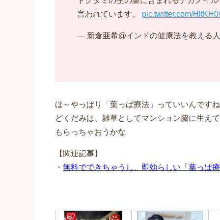
ドクダミの生の葉に含まれるデカノイル
言われています。
pic.twitter.com/HltKH
— 新倉亜希@インドの健康法を教える人 (@Ay
ほ～やっぱり「葉っぱ療法」っていいんですね
どくだみは、雑草としてマンション脇に生えて
もらっちゃおうかな
【関連記事】
・
無料でできちゃうし、即効らしい「葉っぱ療