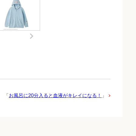
「
お風呂に20分入ると血液がキレイになる！
」