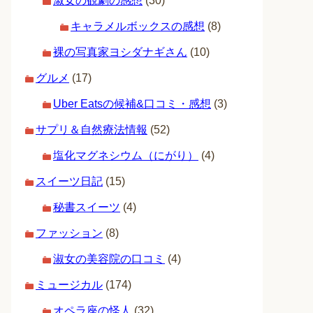
淑女の観劇の感想
(30)
キャラメルボックスの感想
(8)
裸の写真家ヨシダナギさん
(10)
グルメ
(17)
Uber Eatsの候補&口コミ・感想
(3)
サプリ＆自然療法情報
(52)
塩化マグネシウム（にがり）
(4)
スイーツ日記
(15)
秘書スイーツ
(4)
ファッション
(8)
淑女の美容院の口コミ
(4)
ミュージカル
(174)
オペラ座の怪人
(32)