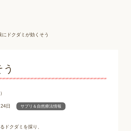
咳にドクダミが効くそう
そう
）
月24日
サプリ＆自然療法情報
るドクダミを採り、