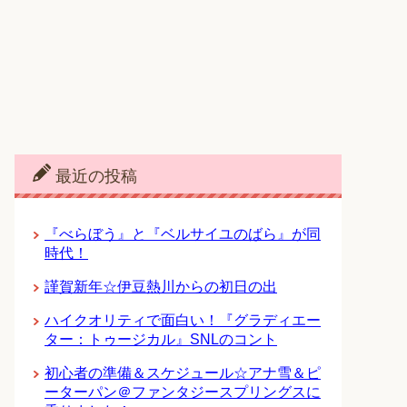
最近の投稿
『べらぼう』と『ベルサイユのばら』が同
時代！
謹賀新年☆伊豆熱川からの初日の出
ハイクオリティで面白い！『グラディエー
ター：トゥージカル』SNLのコント
初心者の準備＆スケジュール☆アナ雪＆ピ
ーターパン＠ファンタジースプリングスに