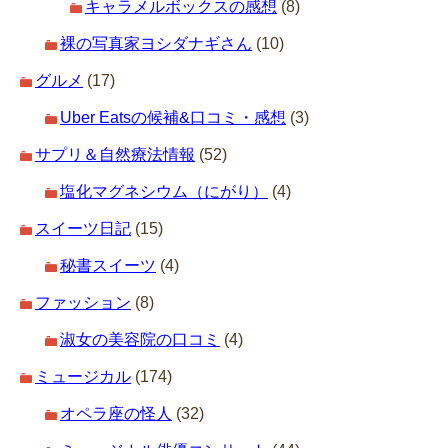
キャラメルボックスの感想
(8)
裸の写真家ヨシダナギさん
(10)
グルメ
(17)
Uber Eatsの候補&口コミ・感想
(3)
サプリ＆自然療法情報
(52)
塩化マグネシウム（にがり）
(4)
スイーツ日記
(15)
秘書スイーツ
(4)
ファッション
(8)
淑女の美容院の口コミ
(4)
ミュージカル
(174)
オペラ座の怪人
(32)