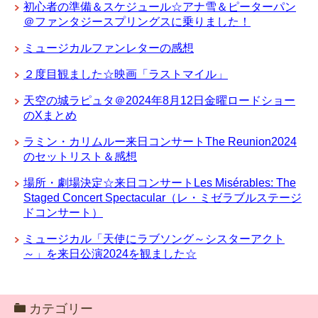
初心者の準備＆スケジュール☆アナ雪＆ピーターパン
＠ファンタジースプリングスに乗りました！
ミュージカルファンレターの感想
２度目観ました☆映画「ラストマイル」
天空の城ラピュタ＠2024年8月12日金曜ロードショー
のXまとめ
ラミン・カリムルー来日コンサートThe Reunion2024
のセットリスト＆感想
場所・劇場決定☆来日コンサートLes Misérables: The
Staged Concert Spectacular（レ・ミゼラブルステージ
ドコンサート）
ミュージカル「天使にラブソング～シスターアクト
～」を来日公演2024を観ました☆
カテゴリー