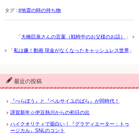
タグ :
#地震の時の持ち物
「
大橋巨泉さんの言葉（戦時中のお父様のお話）
」
「
私は嫌！動画 現金がなくなったキャッシュレス世界
」
最近の投稿
『べらぼう』と『ベルサイユのばら』が同時代！
謹賀新年☆伊豆熱川からの初日の出
ハイクオリティで面白い！『グラディエーター：トゥ
ージカル』SNLのコント