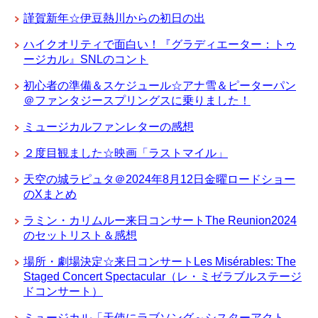
謹賀新年☆伊豆熱川からの初日の出
ハイクオリティで面白い！『グラディエーター：トゥ
ージカル』SNLのコント
初心者の準備＆スケジュール☆アナ雪＆ピーターパン
＠ファンタジースプリングスに乗りました！
ミュージカルファンレターの感想
２度目観ました☆映画「ラストマイル」
天空の城ラピュタ＠2024年8月12日金曜ロードショー
のXまとめ
ラミン・カリムルー来日コンサートThe Reunion2024
のセットリスト＆感想
場所・劇場決定☆来日コンサートLes Misérables: The
Staged Concert Spectacular（レ・ミゼラブルステージ
ドコンサート）
ミュージカル「天使にラブソング～シスターアクト