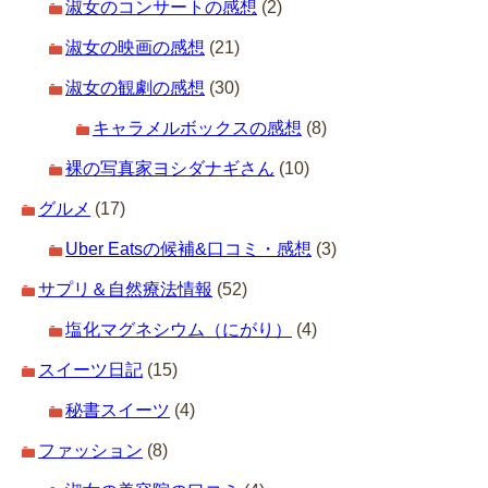
淑女のコンサートの感想
(2)
淑女の映画の感想
(21)
淑女の観劇の感想
(30)
キャラメルボックスの感想
(8)
裸の写真家ヨシダナギさん
(10)
グルメ
(17)
Uber Eatsの候補&口コミ・感想
(3)
サプリ＆自然療法情報
(52)
塩化マグネシウム（にがり）
(4)
スイーツ日記
(15)
秘書スイーツ
(4)
ファッション
(8)