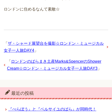
ロンドンに住めるなんて素敵☆
「
ザ・シャード展望台を撮影☆ロンドン・ミュージカル
女子一人旅DAY4
」
「
ロンドンのばらまき土産Marks&SpencerのShower
Cream☆ロンドン・ミュージカル女子一人旅DAY3
」
最近の投稿
『べらぼう』と『ベルサイユのばら』が同時代！