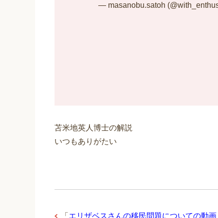
— masanobu.satoh (@with_enthu
苫米地英人博士の解説
いつもありがたい
「
エリザベスさんの移民問題についての動画