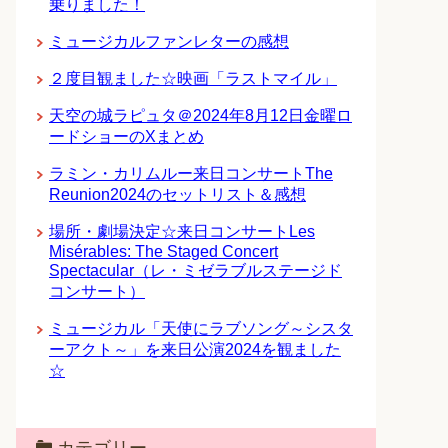
乗りました！
ミュージカルファンレターの感想
２度目観ました☆映画「ラストマイル」
天空の城ラピュタ＠2024年8月12日金曜ロ
ードショーのXまとめ
ラミン・カリムルー来日コンサートThe
Reunion2024のセットリスト＆感想
場所・劇場決定☆来日コンサートLes
Misérables: The Staged Concert
Spectacular（レ・ミゼラブルステージド
コンサート）
ミュージカル「天使にラブソング～シスタ
ーアクト～」を来日公演2024を観ました
☆