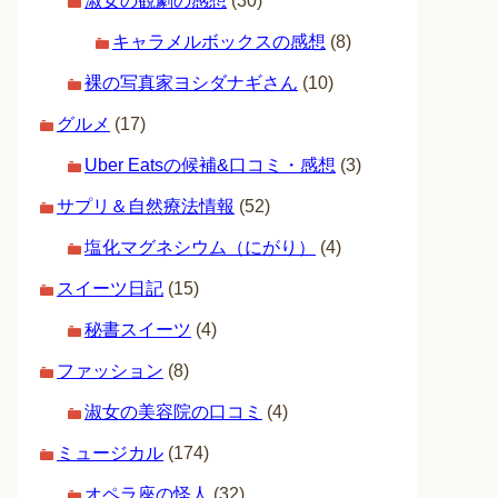
淑女の観劇の感想
(30)
キャラメルボックスの感想
(8)
裸の写真家ヨシダナギさん
(10)
グルメ
(17)
Uber Eatsの候補&口コミ・感想
(3)
サプリ＆自然療法情報
(52)
塩化マグネシウム（にがり）
(4)
スイーツ日記
(15)
秘書スイーツ
(4)
ファッション
(8)
淑女の美容院の口コミ
(4)
ミュージカル
(174)
オペラ座の怪人
(32)