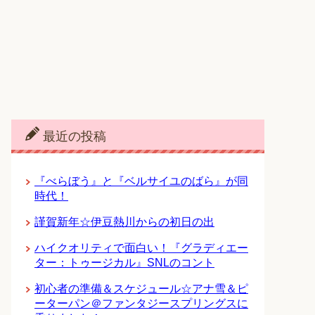
最近の投稿
『べらぼう』と『ベルサイユのばら』が同
時代！
謹賀新年☆伊豆熱川からの初日の出
ハイクオリティで面白い！『グラディエー
ター：トゥージカル』SNLのコント
初心者の準備＆スケジュール☆アナ雪＆ピ
ーターパン＠ファンタジースプリングスに