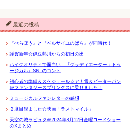
最近の投稿
『べらぼう』と『ベルサイユのばら』が同時代！
謹賀新年☆伊豆熱川からの初日の出
ハイクオリティで面白い！『グラディエーター：トゥ
ージカル』SNLのコント
初心者の準備＆スケジュール☆アナ雪＆ピーターパン
＠ファンタジースプリングスに乗りました！
ミュージカルファンレターの感想
２度目観ました☆映画「ラストマイル」
天空の城ラピュタ＠2024年8月12日金曜ロードショー
のXまとめ