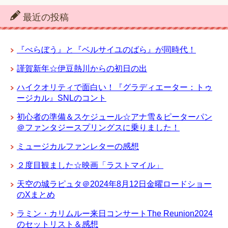
最近の投稿
『べらぼう』と『ベルサイユのばら』が同時代！
謹賀新年☆伊豆熱川からの初日の出
ハイクオリティで面白い！『グラディエーター：トゥ
ージカル』SNLのコント
初心者の準備＆スケジュール☆アナ雪＆ピーターパン
＠ファンタジースプリングスに乗りました！
ミュージカルファンレターの感想
２度目観ました☆映画「ラストマイル」
天空の城ラピュタ＠2024年8月12日金曜ロードショー
のXまとめ
ラミン・カリムルー来日コンサートThe Reunion2024
のセットリスト＆感想