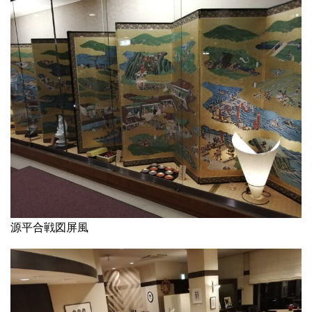
源平合戦図屏風