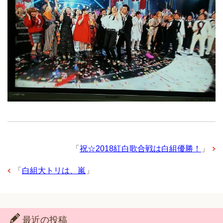
「
祝☆2018紅白歌合戦は白組優勝！
」
「
白組大トリは、嵐
」
最近の投稿