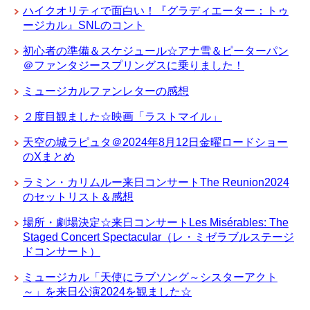
ハイクオリティで面白い！『グラディエーター：トゥ
ージカル』SNLのコント
初心者の準備＆スケジュール☆アナ雪＆ピーターパン
＠ファンタジースプリングスに乗りました！
ミュージカルファンレターの感想
２度目観ました☆映画「ラストマイル」
天空の城ラピュタ＠2024年8月12日金曜ロードショー
のXまとめ
ラミン・カリムルー来日コンサートThe Reunion2024
のセットリスト＆感想
場所・劇場決定☆来日コンサートLes Misérables: The
Staged Concert Spectacular（レ・ミゼラブルステージ
ドコンサート）
ミュージカル「天使にラブソング～シスターアクト
～」を来日公演2024を観ました☆