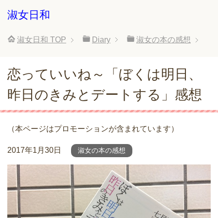
淑女日和
淑女日和
TOP
Diary
淑女の本の感想
恋っていいね～「ぼくは明日、
昨日のきみとデートする」感想
（本ページはプロモーションが含まれています）
2017年1月30日
淑女の本の感想