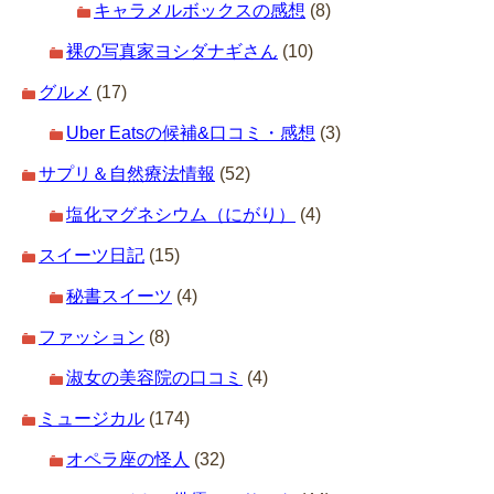
キャラメルボックスの感想
(8)
裸の写真家ヨシダナギさん
(10)
グルメ
(17)
Uber Eatsの候補&口コミ・感想
(3)
サプリ＆自然療法情報
(52)
塩化マグネシウム（にがり）
(4)
スイーツ日記
(15)
秘書スイーツ
(4)
ファッション
(8)
淑女の美容院の口コミ
(4)
ミュージカル
(174)
オペラ座の怪人
(32)