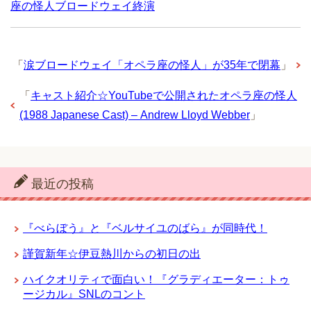
座の怪人ブロードウェイ終演
「
涙ブロードウェイ「オペラ座の怪人」が35年で閉幕
」
「
キャスト紹介☆YouTubeで公開されたオペラ座の怪人
(1988 Japanese Cast) – Andrew Lloyd Webber
」
最近の投稿
『べらぼう』と『ベルサイユのばら』が同時代！
謹賀新年☆伊豆熱川からの初日の出
ハイクオリティで面白い！『グラディエーター：トゥ
ージカル』SNLのコント