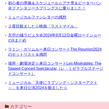
初心者の準備＆スケジュール☆アナ雪＆ピーターパン
＠ファンタジースプリングスに乗りました！
ミュージカルファンレターの感想
２度目観ました☆映画「ラストマイル」
天空の城ラピュタ＠2024年8月12日金曜ロードショー
のXまとめ
ラミン・カリムルー来日コンサートThe Reunion2024
のセットリスト＆感想
場所・劇場決定☆来日コンサートLes Misérables: The
Staged Concert Spectacular（レ・ミゼラブルステージ
ドコンサート）
ミュージカル「天使にラブソング～シスターアクト
～」を来日公演2024を観ました☆
カテゴリー