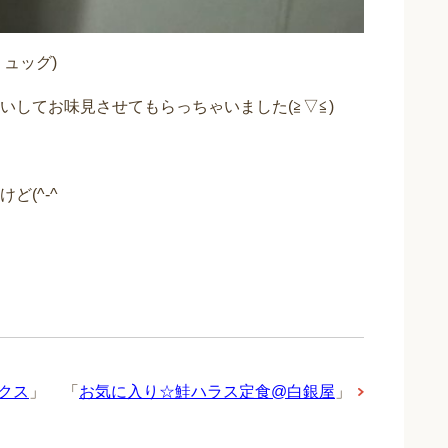
ュッグ)
してお味見させてもらっちゃいました(≧▽≦)
ど(^-^ゞ
クス
」
「
お気に入り☆鮭ハラス定食@白銀屋
」