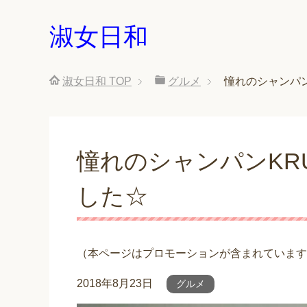
淑女日和
淑女日和
TOP
グルメ
憧れのシャンパン
憧れのシャンパンKR
した☆
（本ページはプロモーションが含まれています
2018年8月23日
グルメ