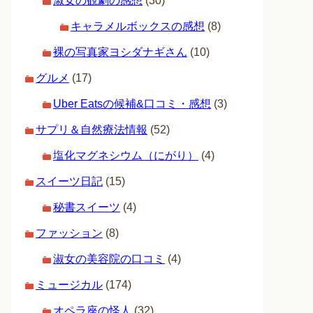
淑女の観劇の感想
(30)
キャラメルボックスの感想
(8)
裸の写真家ヨシダナギさん
(10)
グルメ
(17)
Uber Eatsの候補&口コミ・感想
(3)
サプリ＆自然療法情報
(52)
塩化マグネシウム（にがり）
(4)
スイーツ日記
(15)
秘書スイーツ
(4)
ファッション
(8)
淑女の美容院の口コミ
(4)
ミュージカル
(174)
オペラ座の怪人
(32)