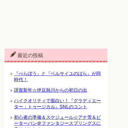
最近の投稿
『べらぼう』と『ベルサイユのばら』が同
時代！
謹賀新年☆伊豆熱川からの初日の出
ハイクオリティで面白い！『グラディエー
ター：トゥージカル』SNLのコント
初心者の準備＆スケジュール☆アナ雪＆ピ
ーターパン＠ファンタジースプリングスに