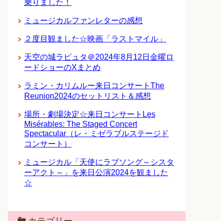
乗りました！
ミュージカルファンレターの感想
２度目観ました☆映画「ラストマイル」
天空の城ラピュタ＠2024年8月12日金曜ロ
ードショーのXまとめ
ラミン・カリムルー来日コンサートThe
Reunion2024のセットリスト＆感想
場所・劇場決定☆来日コンサートLes
Misérables: The Staged Concert
Spectacular（レ・ミゼラブルステージド
コンサート）
ミュージカル「天使にラブソング～シスタ
ーアクト～」を来日公演2024を観ました
☆